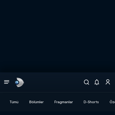
Arama
muhteşem ikili
ARAMA SONUÇLARI
Tümü
Bölümler
Fragmanlar
D-Shorts
Öze
DİĞER SONUÇLAR