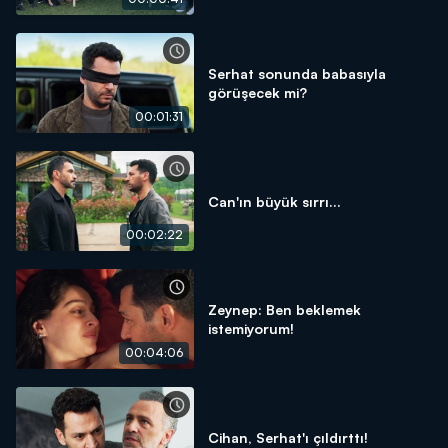
Serhat sonunda babasıyla
görüşecek mi?
00:01:31
Can'ın büyük sırrı...
00:02:22
Zeynep: Ben beklemek
istemiyorum!
00:04:06
Cihan, Serhat'ı çıldırttı!