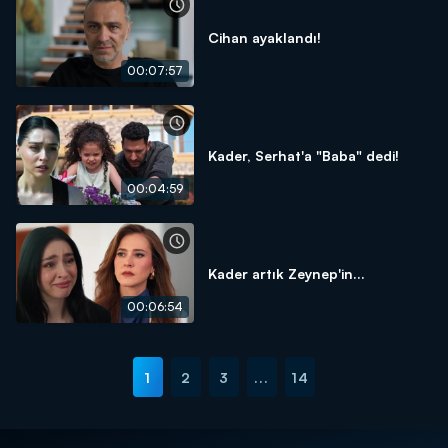
Cihan ayaklandı!
00:07:57
Kader, Serhat'a "Baba" dedi!
00:04:59
Kader artık Zeynep'in...
00:06:54
1
2
3
...
14