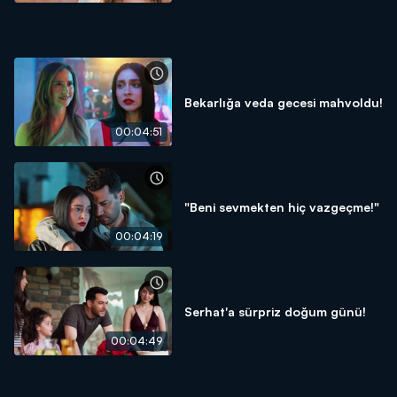
Bekarlığa veda gecesi mahvoldu!
00:04:51
"Beni sevmekten hiç vazgeçme!"
00:04:19
Serhat'a sürpriz doğum günü!
00:04:49