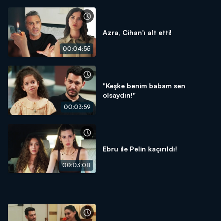
Azra, Cihan'ı alt etti!
00:04:55
"Keşke benim babam sen
olsaydın!"
00:03:59
Ebru ile Pelin kaçırıldı!
00:03:08