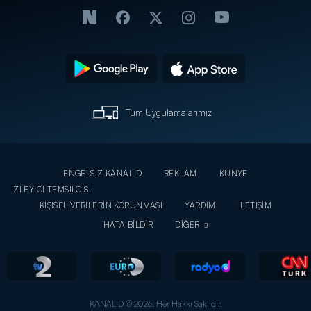
Tüm Uygulamalarımız
ENGELSİZ KANAL D
REKLAM
KÜNYE
İZLEYİCİ TEMSİLCİSİ
KİŞİSEL VERİLERİN KORUNMASI
YARDIM
İLETİŞİM
HATA BİLDİR
DİĞER
KANAL D © 2026. Her Hakkı Saklıdır.