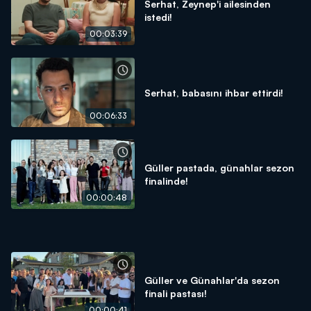
Serhat, Zeynep'i ailesinden
istedi!
00:03:39
Serhat, babasını ihbar ettirdi!
00:06:33
Güller pastada, günahlar sezon
finalinde!
00:00:48
Güller ve Günahlar'da sezon
finali pastası!
00:00:41