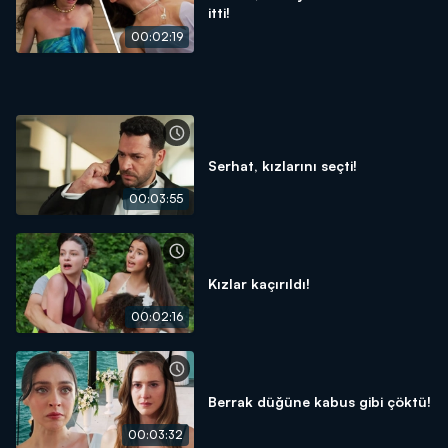
itti!
00:02:19
Serhat, kızlarını seçti!
00:03:55
Kızlar kaçırıldı!
00:02:16
Berrak düğüne kabus gibi çöktü!
00:03:32