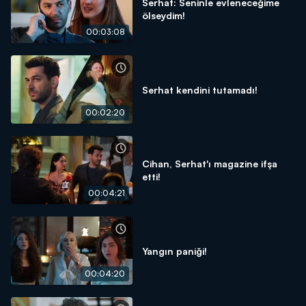
Serhat: Seninle evleneceğime
ölseydim!
00:03:08
Serhat kendini tutamadı!
00:02:20
Cihan, Serhat'ı magazine ifşa
etti!
00:04:21
Yangın paniği!
00:04:20