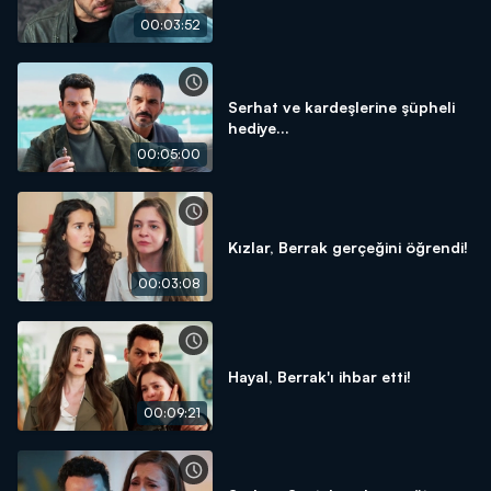
00:03:52
Serhat ve kardeşlerine şüpheli
hediye...
00:05:00
Kızlar, Berrak gerçeğini öğrendi!
00:03:08
Hayal, Berrak'ı ihbar etti!
00:09:21