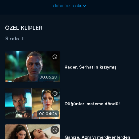
bırakır.
daha fazla oku
Güller ve Günahlar yeni bölümleriyle cumartesi akşamı
20.00'de Kanal D'de!
ÖZEL KLİPLER
Sırala
Kader, Serhat'ın kızıymış!
00:05:28
Düğünleri mateme döndü!
00:04:26
Gamze, Azra'yı merdivenlerden