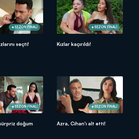
SEZON FİNALİ
SEZON FİNALİ
zlarını seçti!
Kızlar kaçırıldı!
SEZON FİNALİ
SEZON FİNALİ
 sürpriz doğum
Azra, Cihan'ı alt etti!