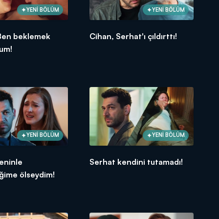
YENİ BÖLÜM
YENİ BÖLÜM
Ben beklemek
Cihan, Serhat'ı çıldırttı!
rum!
YENİ BÖLÜM
YENİ BÖLÜM
eninle
Serhat kendini tutamadı!
ğime ölseydim!