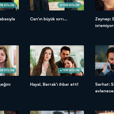
ENİ BÖLÜM
YENİ BÖLÜM
abasıyla
Can'ın büyük sırrı...
Zeynep: 
istemiyo
ENİ BÖLÜM
YENİ BÖLÜM
çeğini
Hayal, Berrak'ı ihbar etti!
Serhat: S
evlenece