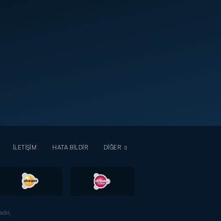
İLETİŞİM
HATA BİLDİR
DİĞER
dır.