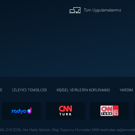
Tüm Uygulamalarımız
YE
İZLEYİCİ TEMSİLCİSİ
KİŞİSEL VERİLERİN KORUNMASI
YARDIM
AL D © 2026. Her Hakkı Saklıdır.
Bilgi Toplumu Hizmetleri MKK tarafından sağlanmakta