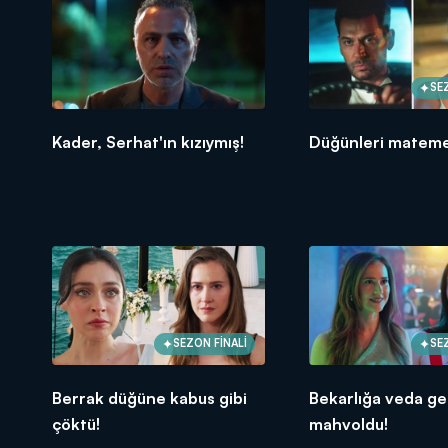
SE
Kader, Serhat'ın kızıymış!
Düğünleri mateme
SEZON FİNALİ
SE
Berrak düğüne kabus gibi
Bekarlığa veda ge
çöktü!
mahvoldu!