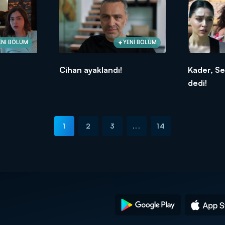
ENİ BÖLÜM
YENİ BÖLÜM
Cihan ayaklandı!
Kader, Se
dedi!
1
2
3
...
14