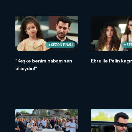
SEZON FİNALİ
SE
"Keşke benim babam sen
Ebru ile Pelin kaçır
olsaydın!"