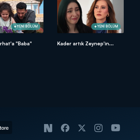
YENİ BÖLÜM
YENİ BÖLÜM
rhat'a "Baba"
Kader artık Zeynep'in...