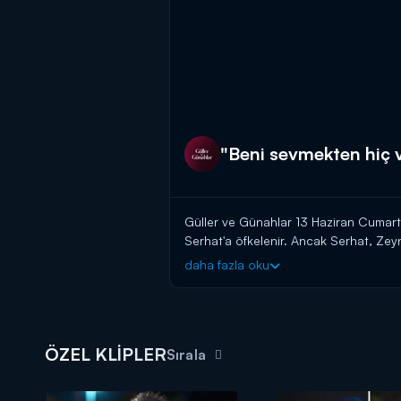
"Beni sevmekten hiç
Güller ve Günahlar 13 Haziran Cumartes
Serhat'a öfkelenir. Ancak Serhat, Zey
daha fazla oku
ÖZEL KLİPLER
Sırala