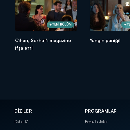
YENİ BÖLÜM
Y
Cihan, Serhat'ı magazine
Yangın paniği!
ifşa etti!
DİZİLER
PROGRAMLAR
Daha 17
Beyaz'la Joker