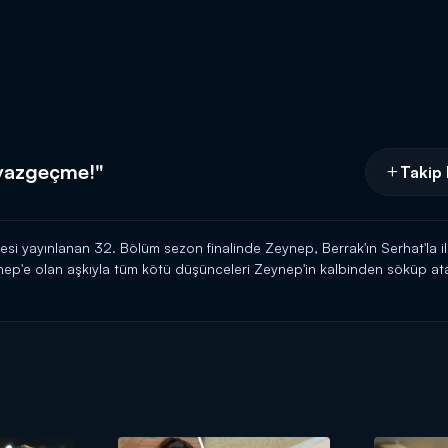
 vazgeçme!"
Takip 
i yayınlanan 32. Bölüm sezon finalinde Zeynep, Berrak'ın Serhat'la ilgi
nep'e olan aşkıyla tüm kötü düşünceleri Zeynep'in kalbinden söküp ata