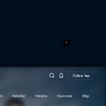
X
Giriş Yap
ri
Haberler
Yarışma
Oyuncular
Bilgi