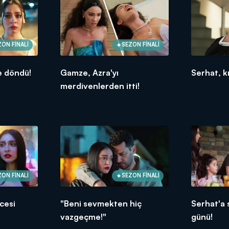
ZON FİNALİ
SEZON FİNALİ
 döndü!
Gamze, Azra'yı
Serhat, kı
merdivenlerden itti!
ZON FİNALİ
SEZON FİNALİ
cesi
"Beni sevmekten hiç
Serhat'a
vazgeçme!"
günü!