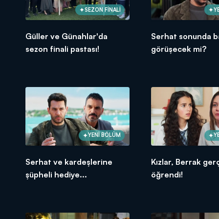
SEZON FİNALİ
Y
Güller ve Günahlar'da
Serhat sonunda b
sezon finali pastası!
görüşecek mi?
YENİ BÖLÜM
Y
Serhat ve kardeşlerine
Kızlar, Berrak ger
şüpheli hediye...
öğrendi!