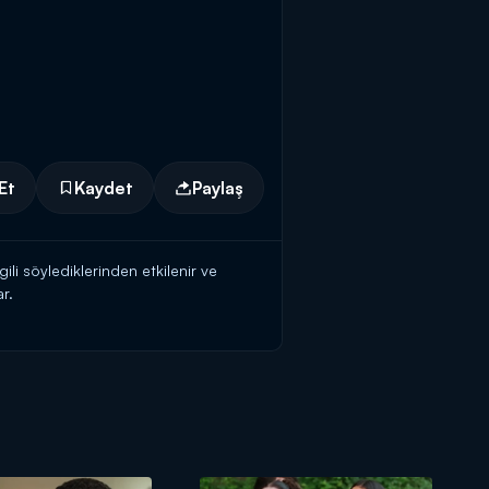
Et
Kaydet
Paylaş
li söylediklerinden etkilenir ve
r.