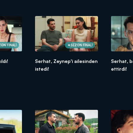
ZON FİNALİ
SEZON FİNALİ
ıldı!
Serhat, Zeynep'i ailesinden
Serhat, b
istedi!
ettirdi!