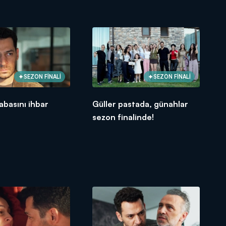
SEZON FİNALİ
SEZON FİNALİ
abasını ihbar
Güller pastada, günahlar
sezon finalinde!