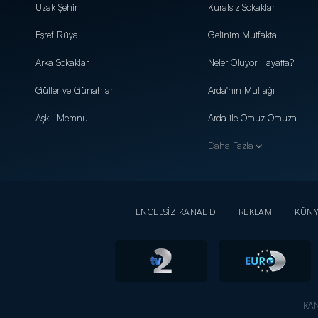
Uzak Şehir
Kuralsız Sokaklar
Eşref Rüya
Gelinim Mutfakta
Arka Sokaklar
Neler Oluyor Hayatta?
Güller ve Günahlar
Arda'nın Mutfağı
Aşk-ı Memnu
Arda ile Omuz Omuza
Daha Fazla
ENGELSİZ KANAL D
REKLAM
KÜN
KAN