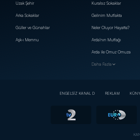
Uzak Şehir
Kuralsız Sokaklar
Arka Sokaklar
Gelinim Mutfakta
Güller ve Günahlar
Neler Oluyor Hayatta?
Aşk-ı Memnu
Arda'nın Mutfağı
Arda ile Omuz Omuza
Daha Fazla
ENGELSİZ KANAL D
REKLAM
KÜN
KAN