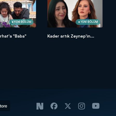
YENİ BÖLÜM
YENİ BÖLÜM
rhat'a "Baba"
Kader artık Zeynep'in...