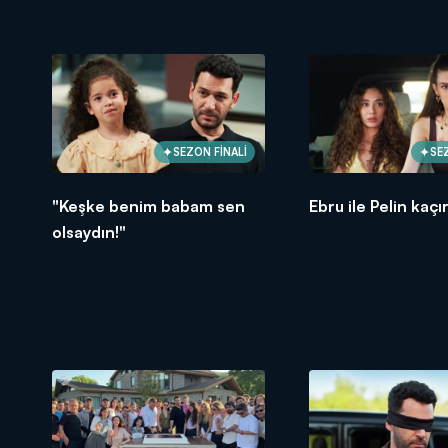
SEZON FİNALİ
SE
"Keşke benim babam sen
Ebru ile Pelin kaçır
olsaydın!"