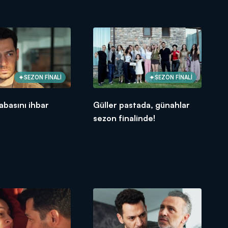
SEZON FİNALİ
SEZON FİNALİ
abasını ihbar
Güller pastada, günahlar
sezon finalinde!