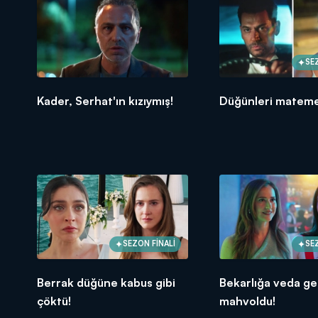
SE
Kader, Serhat'ın kızıymış!
Düğünleri mateme
SEZON FİNALİ
SE
Berrak düğüne kabus gibi
Bekarlığa veda ge
çöktü!
mahvoldu!