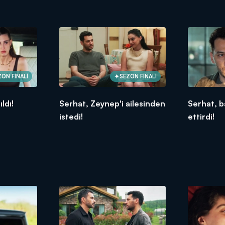
ZON FİNALİ
SEZON FİNALİ
ıldı!
Serhat, Zeynep'i ailesinden
Serhat, b
istedi!
ettirdi!