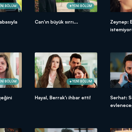
ENİ BÖLÜM
YENİ BÖLÜM
abasıyla
Can'ın büyük sırrı...
Zeynep: 
istemiyo
ENİ BÖLÜM
YENİ BÖLÜM
çeğini
Hayal, Berrak'ı ihbar etti!
Serhat: S
evlenece