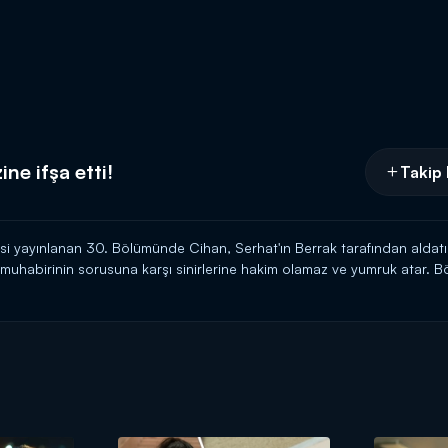
ne ifşa etti!
Takip 
 yayınlanan 30. Bölümünde Cihan, Serhat'ın Berrak tarafından aldatıl
n muhabirinin sorusuna karşı sinirlerine hakim olamaz ve yumruk atar
le cumartesi akşamı 20.00'de Kanal D'de!