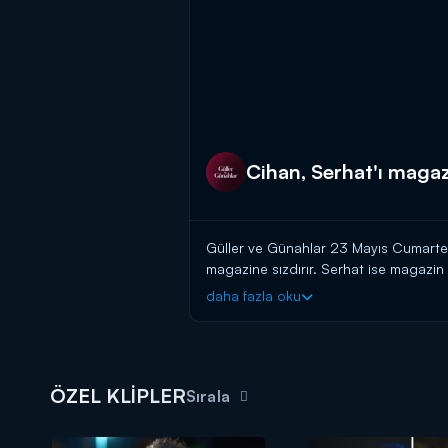
Cihan, Serhat'ı magazi
Güller ve Günahlar 23 Mayıs Cumartesi
magazine sızdırır. Serhat ise magazi
bomba gibi düşer.
daha fazla oku
Güller ve Günahlar yeni bölümleriy
ÖZEL KLİPLER
Sırala