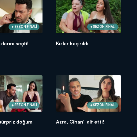
SEZON FİNALİ
SEZON FİNALİ
zlarını seçti!
Kızlar kaçırıldı!
SEZON FİNALİ
SEZON FİNALİ
 sürpriz doğum
Azra, Cihan'ı alt etti!