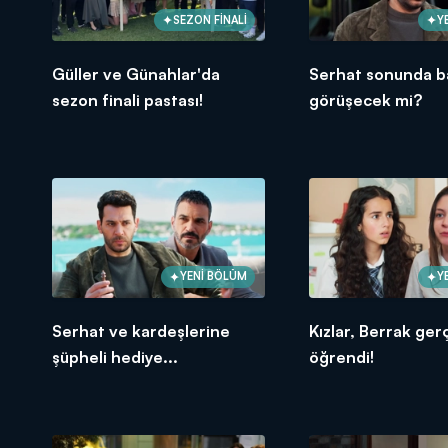
SEZON FİNALİ
Y
Güller ve Günahlar'da
Serhat sonunda b
sezon finali pastası!
görüşecek mi?
YENİ BÖLÜM
Y
Serhat ve kardeşlerine
Kızlar, Berrak ger
şüpheli hediye...
öğrendi!