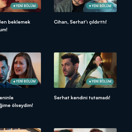
YENİ BÖLÜM
YENİ BÖLÜM
Ben beklemek
Cihan, Serhat'ı çıldırttı!
rum!
YENİ BÖLÜM
YENİ BÖLÜM
eninle
Serhat kendini tutamadı!
ğime ölseydim!