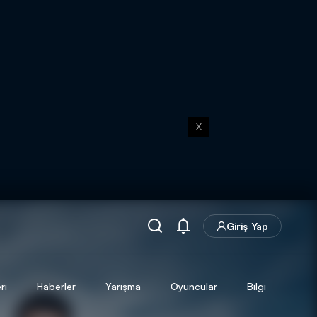
X
Giriş Yap
ri
Haberler
Yarışma
Oyuncular
Bilgi