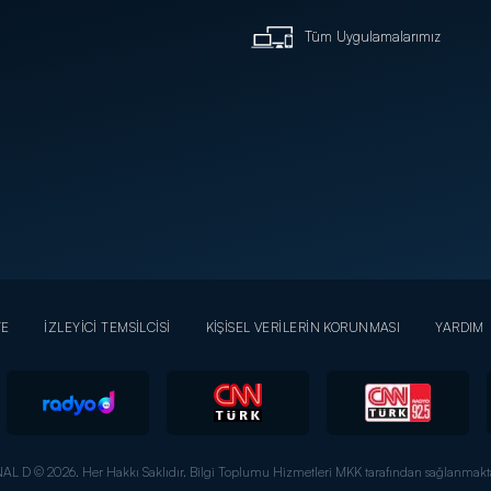
Tüm Uygulamalarımız
YE
İZLEYİCİ TEMSİLCİSİ
KİŞİSEL VERİLERİN KORUNMASI
YARDIM
AL D © 2026. Her Hakkı Saklıdır.
Bilgi Toplumu Hizmetleri MKK tarafından sağlanmakta