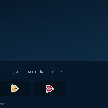
İLETİŞİM
HATA BİLDİR
DİĞER
dır.