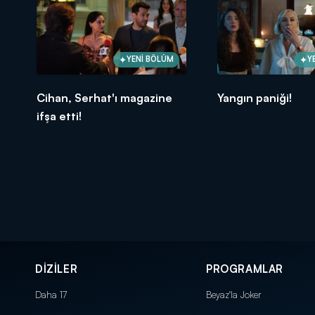
YENİ BÖLÜM
Y
Cihan, Serhat'ı magazine
Yangın paniği!
ifşa etti!
DİZİLER
PROGRAMLAR
Daha 17
Beyaz'la Joker