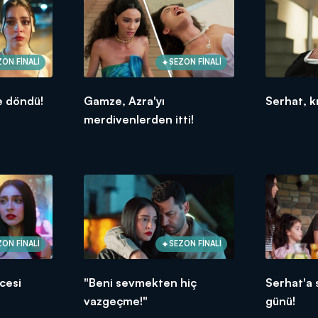
ZON FİNALİ
SEZON FİNALİ
 döndü!
Gamze, Azra'yı
Serhat, kı
merdivenlerden itti!
ZON FİNALİ
SEZON FİNALİ
cesi
"Beni sevmekten hiç
Serhat'a
vazgeçme!"
günü!