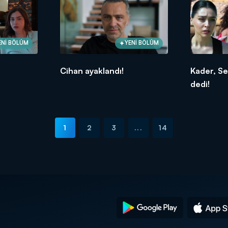
ENİ BÖLÜM
YENİ BÖLÜM
Cihan ayaklandı!
Kader, Se
dedi!
1
2
3
...
14