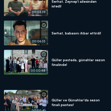
Serhat, Zeynep'i ailesinden
istedi!
00:03:39
Serhat, babasını ihbar ettirdi!
00:06:33
Güller pastada, günahlar sezon
finalinde!
00:00:48
Güller ve Günahlar'da sezon
finali pastası!
00:00:41