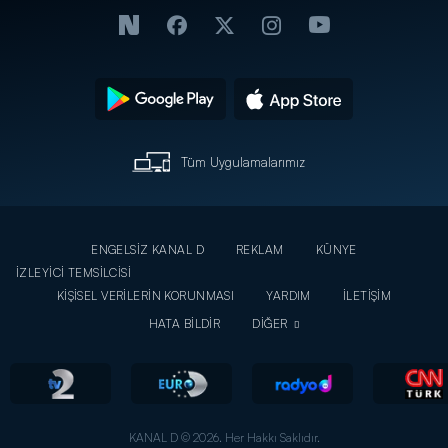
Tüm Uygulamalarımız
ENGELSİZ KANAL D
REKLAM
KÜNYE
İZLEYİCİ TEMSİLCİSİ
KİŞİSEL VERİLERİN KORUNMASI
YARDIM
İLETİŞİM
HATA BİLDİR
DİĞER
KANAL D © 2026. Her Hakkı Saklıdır.