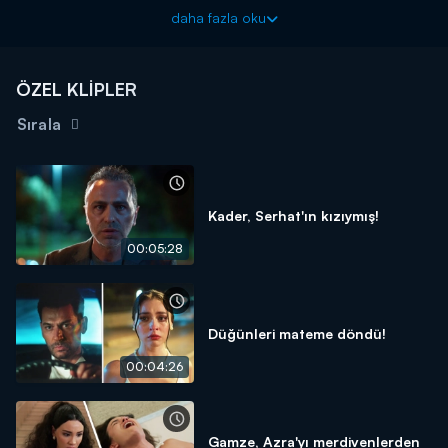
Güller ve Günahlar yeni bölümleriyle cumartesi akşamı
daha fazla oku
20.00'de Kanal D'de!
ÖZEL KLİPLER
Sırala
Kader, Serhat'ın kızıymış!
00:05:28
Düğünleri mateme döndü!
00:04:26
Gamze, Azra'yı merdivenlerden