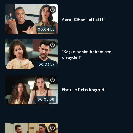
Azra, Cihan'ı alt etti!
00:04:55
"Keşke benim babam sen
olsaydın!"
00:03:59
Ebru ile Pelin kaçırıldı!
00:03:08