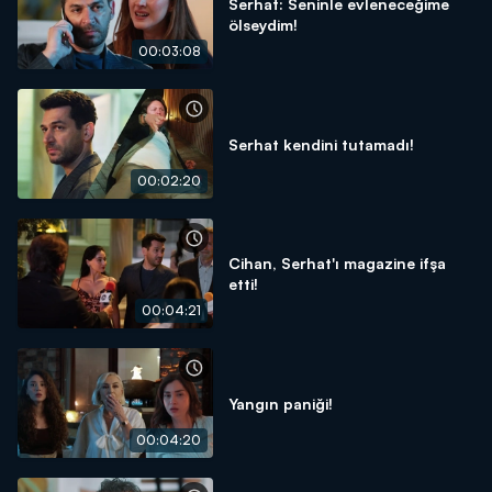
Serhat: Seninle evleneceğime
ölseydim!
00:03:08
Serhat kendini tutamadı!
00:02:20
Cihan, Serhat'ı magazine ifşa
etti!
00:04:21
Yangın paniği!
00:04:20