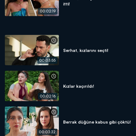
itti!
00:02:19
Serhat, kızlarını seçti!
00:03:55
Kızlar kaçırıldı!
00:02:16
Berrak düğüne kabus gibi çöktü!
00:03:32