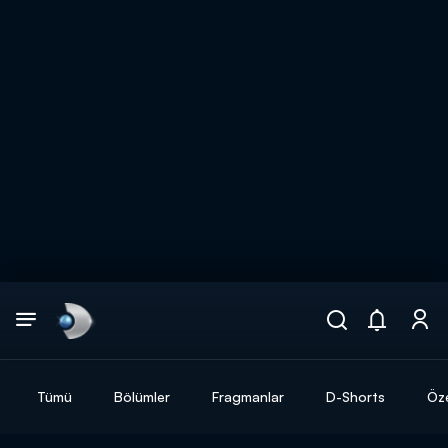
Arama
muhteşem ikili
ARAMA SONUÇLARI
Tümü
Bölümler
Fragmanlar
D-Shorts
Öze
DİĞER SONUÇLAR