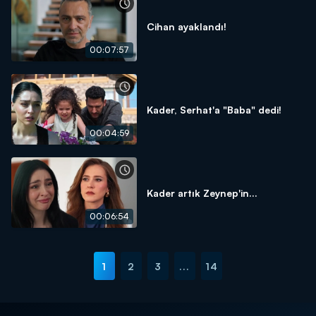
Cihan ayaklandı!
00:07:57
Kader, Serhat'a "Baba" dedi!
00:04:59
Kader artık Zeynep'in...
00:06:54
1
2
3
...
14