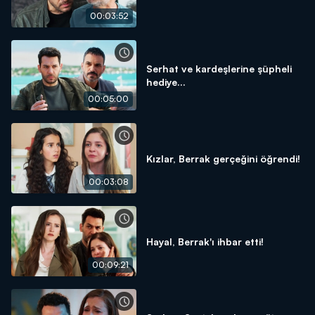
00:03:52
Serhat ve kardeşlerine şüpheli
hediye...
00:05:00
Kızlar, Berrak gerçeğini öğrendi!
00:03:08
Hayal, Berrak'ı ihbar etti!
00:09:21