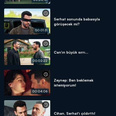
Serhat sonunda babasıyla
görüşecek mi?
00:01:31
Can'ın büyük sırrı...
00:02:22
Zeynep: Ben beklemek
istemiyorum!
00:04:06
Cihan, Serhat'ı çıldırttı!