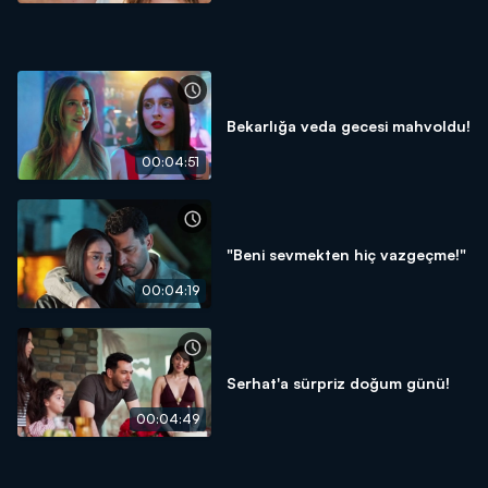
Bekarlığa veda gecesi mahvoldu!
00:04:51
"Beni sevmekten hiç vazgeçme!"
00:04:19
Serhat'a sürpriz doğum günü!
00:04:49