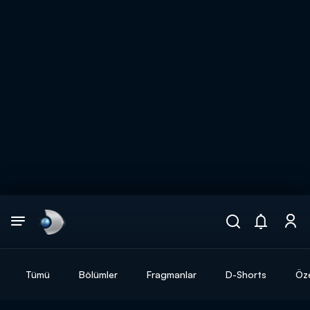
Arama
muhteşem ikili
ARAMA SONUÇLARI
Tümü
Bölümler
Fragmanlar
D-Shorts
Öze
DİĞER SONUÇLAR