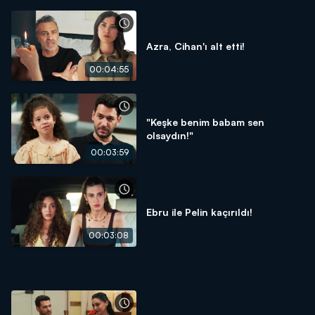
Azra, Cihan'ı alt etti!
00:04:55
"Keşke benim babam sen
olsaydın!"
00:03:59
Ebru ile Pelin kaçırıldı!
00:03:08