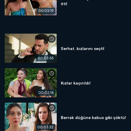
itti!
00:02:19
Serhat, kızlarını seçti!
00:03:55
Kızlar kaçırıldı!
00:02:16
Berrak düğüne kabus gibi çöktü!
00:03:32