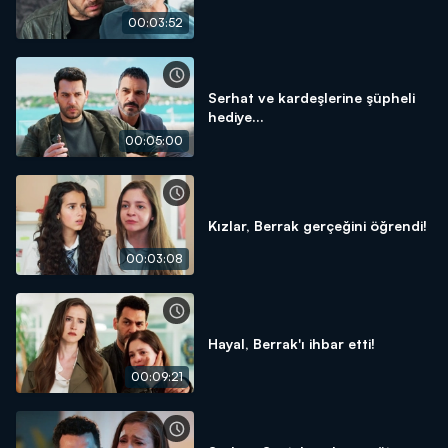
00:03:52
Serhat ve kardeşlerine şüpheli
hediye...
00:05:00
Kızlar, Berrak gerçeğini öğrendi!
00:03:08
Hayal, Berrak'ı ihbar etti!
00:09:21