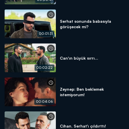
Serhat sonunda babasıyla
görüşecek mi?
00:01:31
Can'ın büyük sırrı...
00:02:22
Zeynep: Ben beklemek
istemiyorum!
00:04:06
Cihan, Serhat'ı çıldırttı!