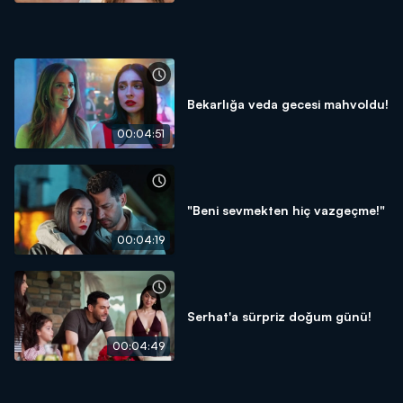
Bekarlığa veda gecesi mahvoldu!
00:04:51
"Beni sevmekten hiç vazgeçme!"
00:04:19
Serhat'a sürpriz doğum günü!
00:04:49