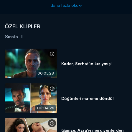
Güller ve Günahlar yeni bölümleriyle cumartesi akşamı
daha fazla oku
20.00'de Kanal D'de!
ÖZEL KLİPLER
Sırala
Kader, Serhat'ın kızıymış!
00:05:28
Düğünleri mateme döndü!
00:04:26
Gamze, Azra'yı merdivenlerden