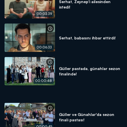
Serhat, Zeynep'i ailesinden
istedi!
00:03:39
Serhat, babasını ihbar ettirdi!
00:06:33
Güller pastada, günahlar sezon
finalinde!
00:00:48
Güller ve Günahlar'da sezon
finali pastası!
00:00:41