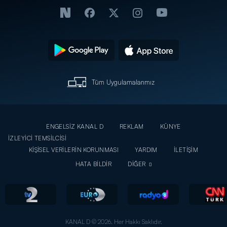
Tüm Uygulamalarımız
ENGELSİZ KANAL D
REKLAM
KÜNYE
İZLEYİCİ TEMSİLCİSİ
KİŞİSEL VERİLERİN KORUNMASI
YARDIM
İLETİŞİM
HATA BİLDİR
DİĞER
KANAL D © 2026. Her Hakkı Saklıdır.