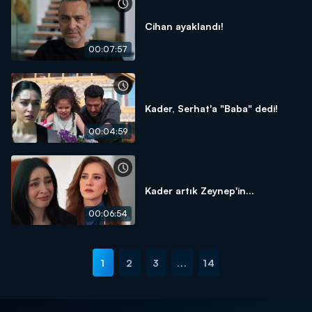
Cihan ayaklandı!
00:07:57
Kader, Serhat'a "Baba" dedi!
00:04:59
Kader artık Zeynep'in...
00:06:54
1
2
3
...
14