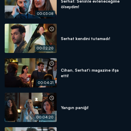
Serhat: Seninle evleneceğime
ölseydim!
00:03:08
Serhat kendini tutamadı!
00:02:20
Cihan, Serhat'ı magazine ifşa
etti!
00:04:21
Yangın paniği!
00:04:20