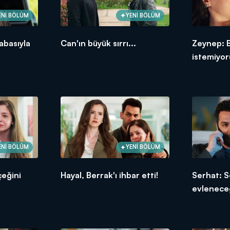
ENİ BÖLÜM
YENİ BÖLÜM
abasıyla
Can'ın büyük sırrı...
Zeynep: 
istemiyo
ENİ BÖLÜM
YENİ BÖLÜM
çeğini
Hayal, Berrak'ı ihbar etti!
Serhat: S
evlenece