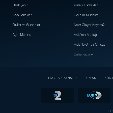
Uzak Şehir
Kuralsız Sokaklar
Arka Sokaklar
Gelinim Mutfakta
Güller ve Günahlar
Neler Oluyor Hayatta?
Aşk-ı Memnu
Arda'nın Mutfağı
Arda ile Omuz Omuza
Daha Fazla
ENGELSİZ KANAL D
REKLAM
KÜN
KAN