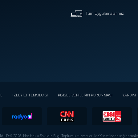
Tüm Uygulamalarımız
YE
İZLEYİCİ TEMSİLCİSİ
KİŞİSEL VERİLERİN KORUNMASI
YARDIM
AL D © 2026. Her Hakkı Saklıdır.
Bilgi Toplumu Hizmetleri MKK tarafından sağlanmakta