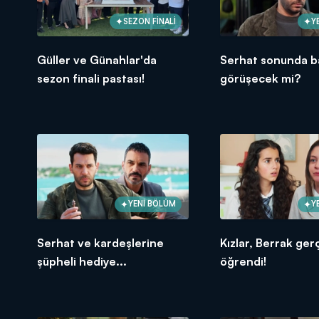
SEZON FİNALİ
Y
Güller ve Günahlar'da
Serhat sonunda b
sezon finali pastası!
görüşecek mi?
YENİ BÖLÜM
Y
Serhat ve kardeşlerine
Kızlar, Berrak ger
şüpheli hediye...
öğrendi!