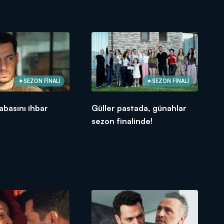
SEZON FİNALİ
SEZON FİNALİ
abasını ihbar
Güller pastada, günahlar
sezon finalinde!