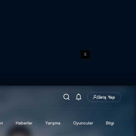
X
Giriş Yap
ri
Haberler
Yarışma
Oyuncular
Bilgi