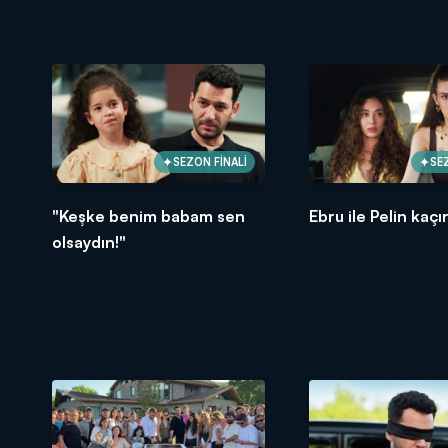
SEZON FİNALİ
SE
"Keşke benim babam sen
Ebru ile Pelin kaçır
olsaydın!"