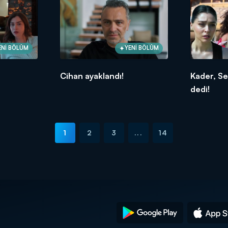
ENİ BÖLÜM
YENİ BÖLÜM
Cihan ayaklandı!
Kader, Se
dedi!
1
2
3
...
14