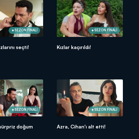
SEZON FİNALİ
SEZON FİNALİ
zlarını seçti!
Kızlar kaçırıldı!
SEZON FİNALİ
SEZON FİNALİ
 sürpriz doğum
Azra, Cihan'ı alt etti!