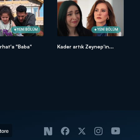
YENİ BÖLÜM
YENİ BÖLÜM
rhat'a "Baba"
Kader artık Zeynep'in...