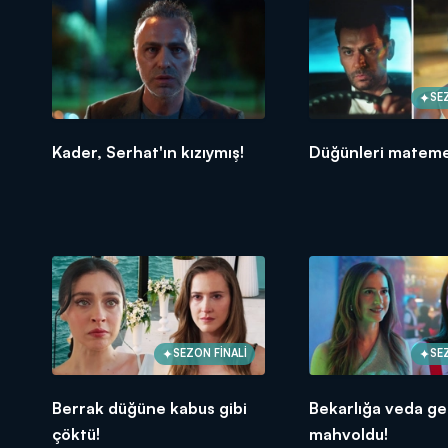
SE
Kader, Serhat'ın kızıymış!
Düğünleri mateme
SEZON FİNALİ
SE
Berrak düğüne kabus gibi
Bekarlığa veda ge
çöktü!
mahvoldu!