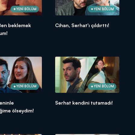
YENİ BÖLÜM
YENİ BÖLÜM
Ben beklemek
Cihan, Serhat'ı çıldırttı!
rum!
YENİ BÖLÜM
YENİ BÖLÜM
eninle
Serhat kendini tutamadı!
ğime ölseydim!