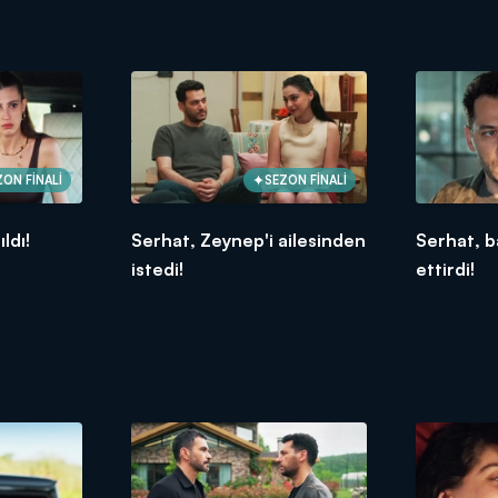
ZON FİNALİ
SEZON FİNALİ
ıldı!
Serhat, Zeynep'i ailesinden
Serhat, b
istedi!
ettirdi!