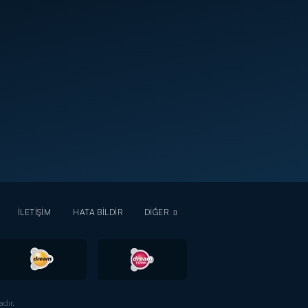
İLETİŞİM
HATA BİLDİR
DİĞER
dır.