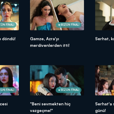
ZON FİNALİ
SEZON FİNALİ
 döndü!
Gamze, Azra'yı
Serhat, kı
merdivenlerden itti!
ZON FİNALİ
SEZON FİNALİ
cesi
"Beni sevmekten hiç
Serhat'a
vazgeçme!"
günü!