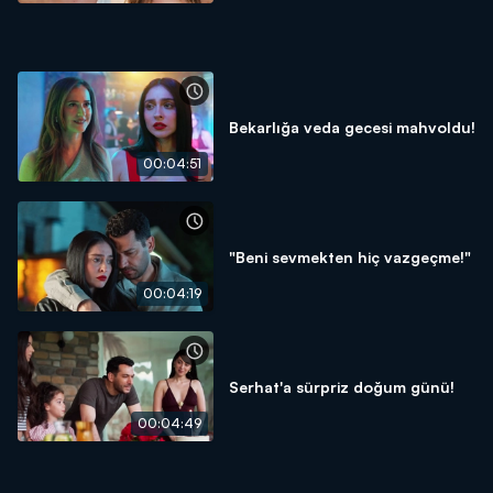
Bekarlığa veda gecesi mahvoldu!
00:04:51
"Beni sevmekten hiç vazgeçme!"
00:04:19
Serhat'a sürpriz doğum günü!
00:04:49