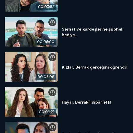
00:03:52
Serhat ve kardeşlerine şüpheli
hediye...
00:05:00
Kızlar, Berrak gerçeğini öğrendi!
00:03:08
Hayal, Berrak'ı ihbar etti!
00:09:21