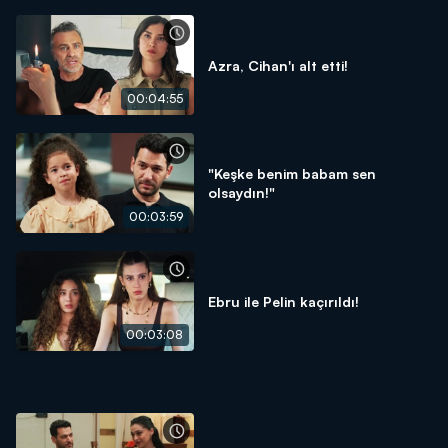
Azra, Cihan'ı alt etti!
00:04:55
"Keşke benim babam sen
olsaydın!"
00:03:59
Ebru ile Pelin kaçırıldı!
00:03:08