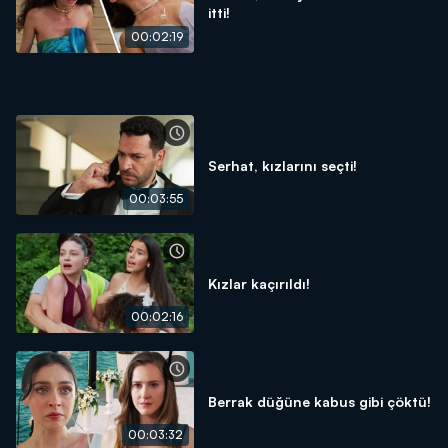
itti!
00:02:19
Serhat, kızlarını seçti!
00:03:55
Kızlar kaçırıldı!
00:02:16
Berrak düğüne kabus gibi çöktü!
00:03:32