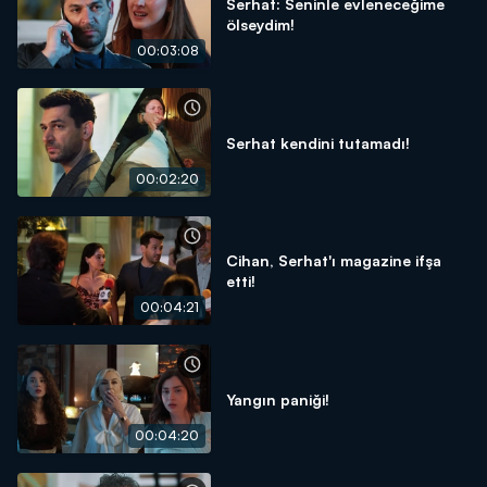
Serhat: Seninle evleneceğime
ölseydim!
00:03:08
Serhat kendini tutamadı!
00:02:20
Cihan, Serhat'ı magazine ifşa
etti!
00:04:21
Yangın paniği!
00:04:20