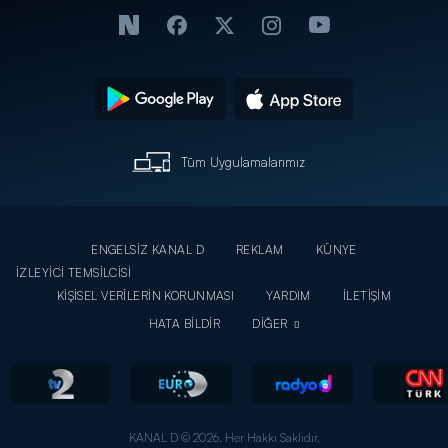
Tüm Uygulamalarımız
ENGELSİZ KANAL D
REKLAM
KÜNYE
İZLEYİCİ TEMSİLCİSİ
KİŞİSEL VERİLERİN KORUNMASI
YARDIM
İLETİŞİM
HATA BİLDİR
DİĞER
KANAL D © 2026. Her Hakkı Saklıdır.