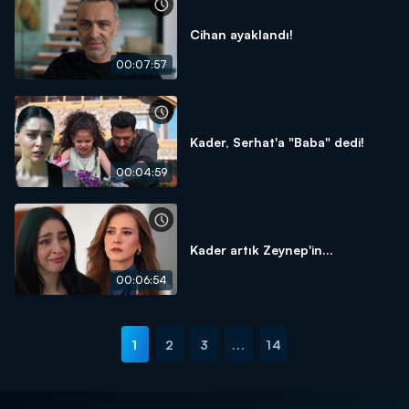
Cihan ayaklandı!
00:07:57
Kader, Serhat'a "Baba" dedi!
00:04:59
Kader artık Zeynep'in...
00:06:54
1
2
3
...
14