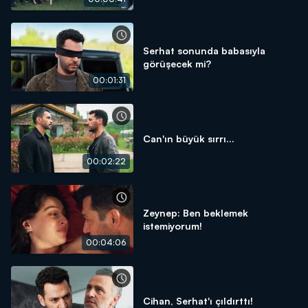
Serhat sonunda babasıyla
görüşecek mi?
00:01:31
Can'ın büyük sırrı...
00:02:22
Zeynep: Ben beklemek
istemiyorum!
00:04:06
Cihan, Serhat'ı çıldırttı!