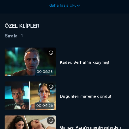
Güller ve Günahlar yeni bölümleriyle cumartesi akşamı
daha fazla oku
20.00'de Kanal D'de!
ÖZEL KLİPLER
Sırala
Kader, Serhat'ın kızıymış!
00:05:28
Düğünleri mateme döndü!
00:04:26
Gamze, Azra'yı merdivenlerden