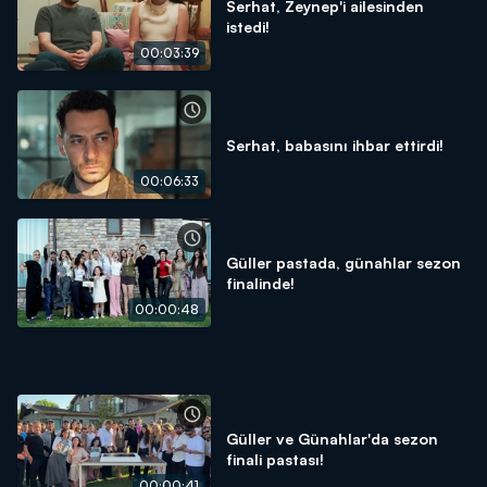
Serhat, Zeynep'i ailesinden
istedi!
00:03:39
Serhat, babasını ihbar ettirdi!
00:06:33
Güller pastada, günahlar sezon
finalinde!
00:00:48
Güller ve Günahlar'da sezon
finali pastası!
00:00:41