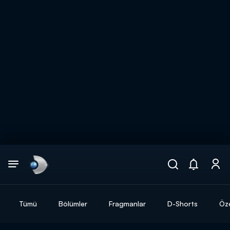
Arama
muhteşem ikili
ARAMA SONUÇLARI
Tümü
Bölümler
Fragmanlar
D-Shorts
Öze
DİĞER SONUÇLAR