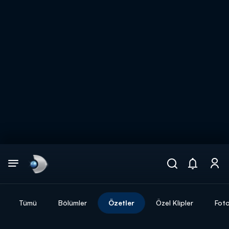
Arama
muhteşem ikili
ARAMA SONUÇLARI
Tümü
Bölümler
Özetler
Özel Klipler
Foto
DİĞER SONUÇLAR