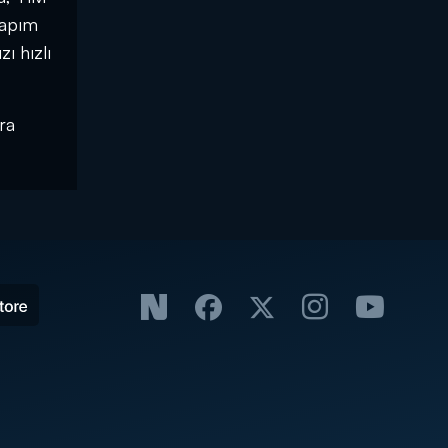
Yapım
ı hızlı
ra