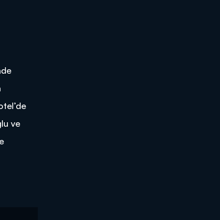
nde
n
otel’de
lu ve
ve