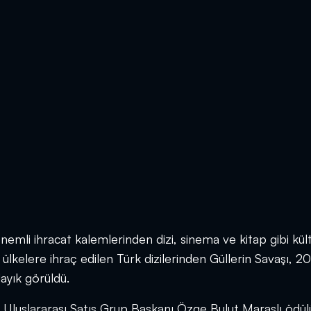
li ihracat kalemlerinden dizi, sinema ve kitap gibi kült
 ülkelere ihraç edilen Türk dizilerinden Güllerin Savaşı, 2
layık görüldü.
 Uluslararası Satış Grup Başkanı Özge Bulut Maraşlı ödül