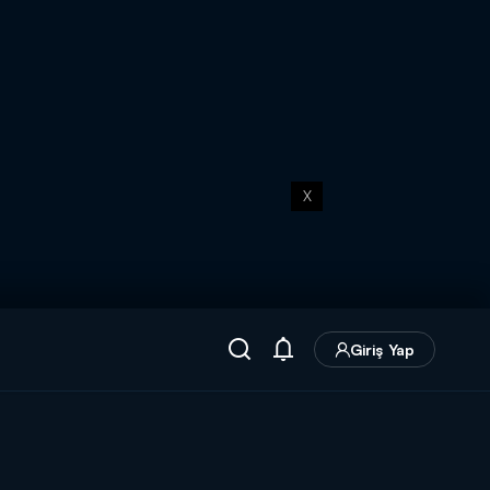
X
Giriş Yap