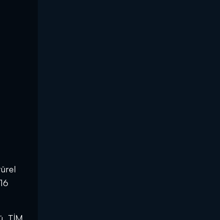
ürel
016
ü, TİM