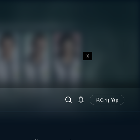
X
Giriş Yap