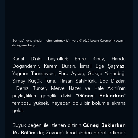
Zeynep’i kendisinden nefret ettirmek için verdiği sözü bozan Kerem’e ilk cezayı
da Yağmur kesiyor.
Kanal D’nin başrolleri; Emre Kınay, Hande 
Doğandemir, Kerem Bürsin, İsmail Ege Şaşmaz, 
Yağmur Tanrısevsin, Ebru Aykaç, Gökçe Yanardağ, 
Simay Küçük Tuna, Hasan Şahintürk, Ece Dizdar, 
 Deniz Türker, Merve Hazer ve Hale Akınlı'nın 
paylaştıkları gençlik dizisi “
Güneşi Beklerken
” 
temposu yüksek, heyecan dolu bir bölümle ekrana 
geldi.
Büyük beğeni ile izlenen dizinin 
Güneşi Beklerken 
16. Bölüm
 de; Zeynep’i kendisinden nefret ettirmek 