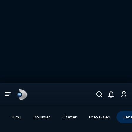
Arama
muhteşem ikili
ARAMA SONUÇLARI
Tümü
Bölümler
Özetler
Foto Galeri
Habe
DİĞER SONUÇLAR