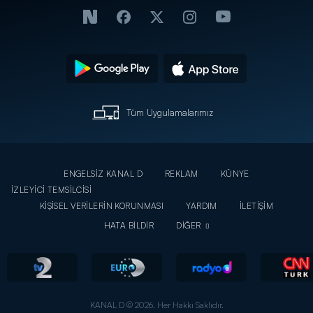
Tüm Uygulamalarımız
ENGELSİZ KANAL D
REKLAM
KÜNYE
İZLEYİCİ TEMSİLCİSİ
KİŞİSEL VERİLERİN KORUNMASI
YARDIM
İLETİŞİM
HATA BİLDİR
DİĞER
KANAL D © 2026. Her Hakkı Saklıdır.