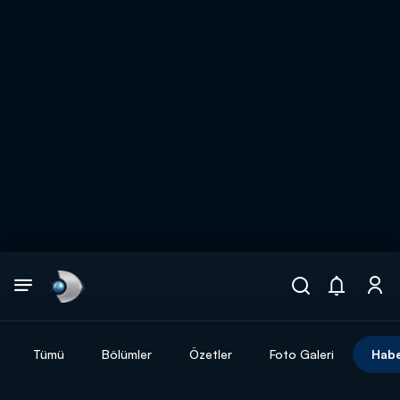
Arama
muhteşem ikili
ARAMA SONUÇLARI
Tümü
Bölümler
Özetler
Foto Galeri
Habe
DİĞER SONUÇLAR