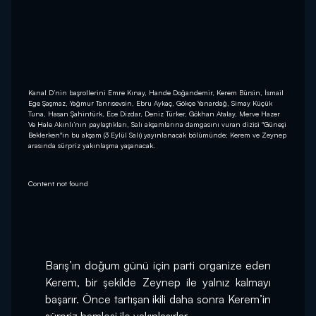
Kanal D’nin başrollerini Emre Kınay, Hande Doğandemir, Kerem Bürsin, İsmail
Ege Şaşmaz, Yağmur Tanrısevsin, Ebru Aykaç, Gökçe Yanardağ, Simay Küçük
Tuna, Hasan Şahintürk, Ece Dizdar, Deniz Türker, Gökhan Atalay, Merve Hazer
Ve Hale Akınlı’nın paylaştıkları, Salı akşamlarına damgasını vuran dizisi "Güneşi
Beklerken"in bu akşam (3 Eylül Salı) yayınlanacak bölümünde; Kerem ve Zeynep
arasında sürpriz yakınlaşma yaşanacak.
Content not found
Barış’ın doğum günü için parti organize eden 
Kerem, bir şekilde Zeynep ile yalnız kalmayı 
başarır. Önce tartışan ikili daha sonra Kerem’in 