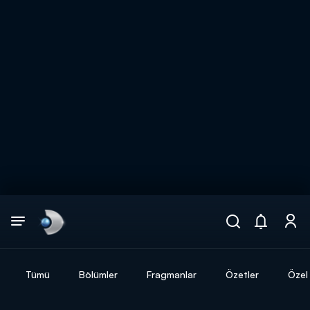
Arama
muhteşem ikili
ARAMA SONUÇLARI
Tümü
Bölümler
Fragmanlar
Özetler
Özel 
DİĞER SONUÇLAR