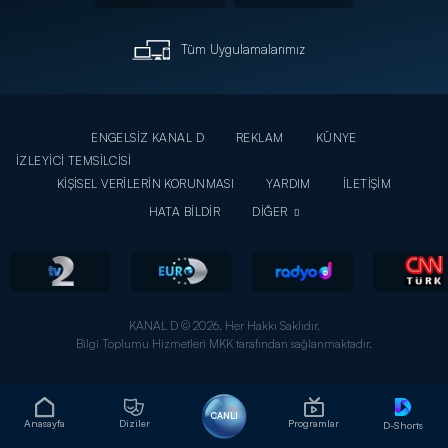
Tüm Uygulamalarımız
ENGELSİZ KANAL D
REKLAM
KÜNYE
İZLEYİCİ TEMSİLCİSİ
KİŞİSEL VERİLERİN KORUNMASI
YARDIM
İLETİŞİM
HATA BİLDİR
DİĞER
KANAL D © 2026. Her Hakkı Saklıdır.
Bilgi Toplumu Hizmetleri MKK tarafından sağlanmaktadır.
CANLI
Anasayfa
Diziler
Programlar
D-Shorts