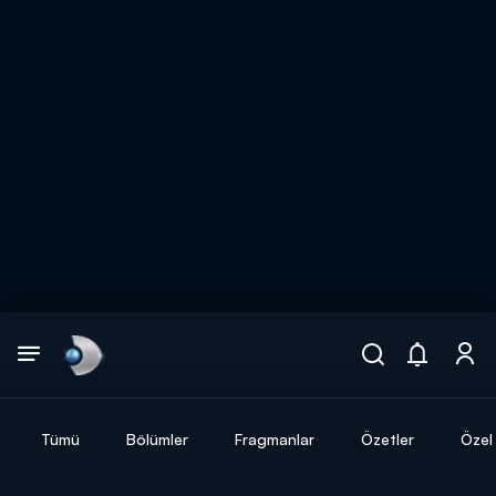
Arama
muhteşem ikili
ARAMA SONUÇLARI
Tümü
Bölümler
Fragmanlar
Özetler
Özel 
DİĞER SONUÇLAR