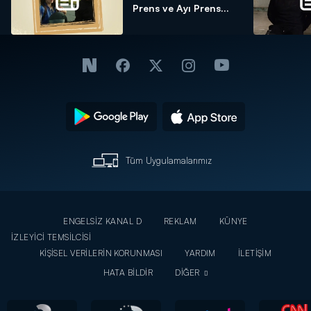
Prens ve Ayı Prens...
Tüm Uygulamalarımız
ENGELSİZ KANAL D
REKLAM
KÜNYE
İZLEYİCİ TEMSİLCİSİ
KİŞİSEL VERİLERİN KORUNMASI
YARDIM
İLETİŞİM
HATA BİLDİR
DİĞER