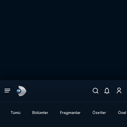
Arama
muhteşem ikili
ARAMA SONUÇLARI
Tümü
Bölümler
Fragmanlar
Özetler
Özel 
DİĞER SONUÇLAR