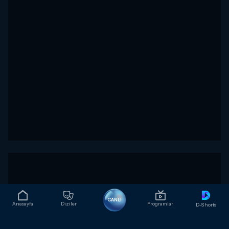
CANLI
Anasayfa
Diziler
Programlar
D-Shorts