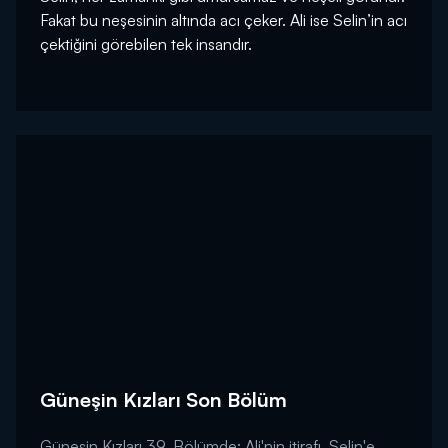
Fakat bu neşesinin altında acı çeker. Ali ise Selin’in acı
çektiğini görebilen tek insandır.
Güneşin Kızları Son Bölüm
Güneşin Kızları 39. Bölümde; Ali'nin itirafı, Selin'e