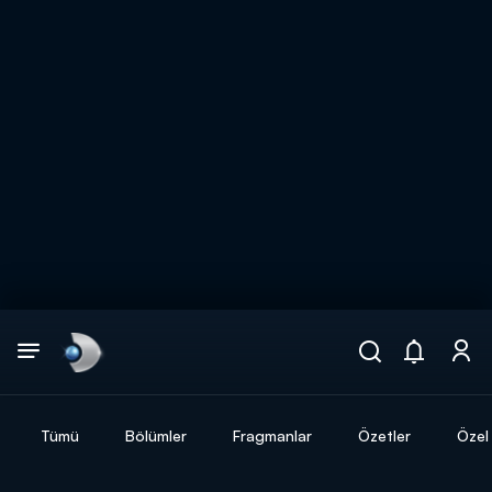
Arama
muhteşem ikili
ARAMA SONUÇLARI
Tümü
Bölümler
Fragmanlar
Özetler
Özel 
DİĞER SONUÇLAR