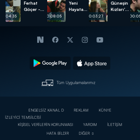
Ferhat
Yeni
Güneşin
Göçer -
Hayata
Kızları'na
Bazen Çok
Merhaba!
Müjde!
00:04:35
00:08:05
00:03:27
00:05
Özlüyorum
Tüm Uygulamalarımız
ENGELSİZ KANAL D
REKLAM
KÜNYE
İZLEYİCİ TEMSİLCİSİ
KİŞİSEL VERİLERİN KORUNMASI
YARDIM
İLETİŞİM
HATA BİLDİR
DİĞER