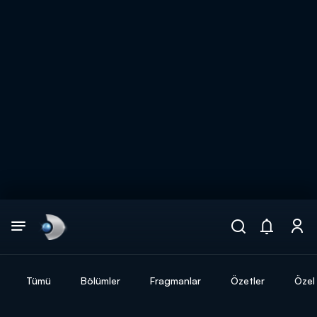
Arama
muhteşem ikili
ARAMA SONUÇLARI
Tümü
Bölümler
Fragmanlar
Özetler
Özel 
DİĞER SONUÇLAR