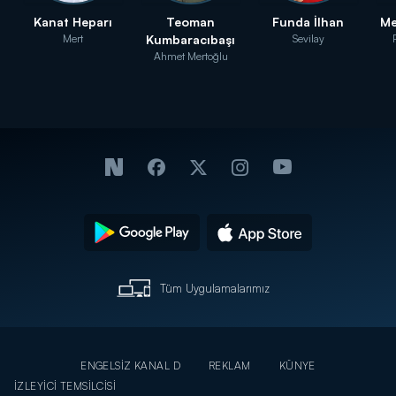
Kanat Heparı
Teoman
Funda İlhan
Me
Mert
Kumbaracıbaşı
Sevilay
Ahmet Mertoğlu
Tüm Uygulamalarımız
ENGELSİZ KANAL D
REKLAM
KÜNYE
İZLEYİCİ TEMSİLCİSİ