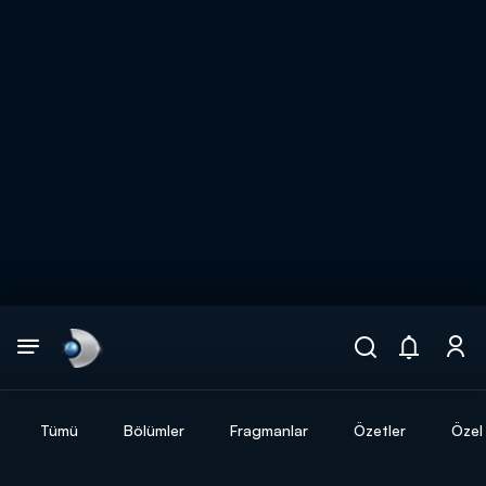
Arama
muhteşem ikili
ARAMA SONUÇLARI
Tümü
Bölümler
Fragmanlar
Özetler
Özel 
DİĞER SONUÇLAR