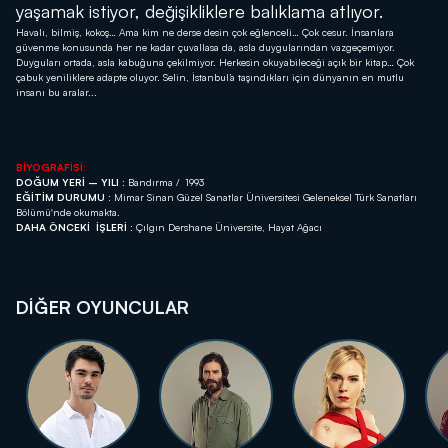
yaşamak istiyor, değişikliklere balıklama atlıyor.
Havalı, bilmiş, kokoş… Ama kim ne derse desin çok eğlenceli… Çok cesur. İnsanlara
güvenme konusunda her ne kadar çuvallasa da, asla duygularından vazgeçemiyor.
Duyguları ortada, asla kabuğuna çekilmiyor. Herkesin okuyabileceği açık bir kitap… Çok
çabuk yeniliklere adapte oluyor. Selin, İstanbul’a taşındıkları için dünyanın en mutlu
insanı bu aralar...
BİYOGRAFİSİ:
DOĞUM YERİ – YILI :
Bandırma / 1993
EĞİTİM DURUMU :
Mimar Sinan Güzel Sanatlar Üniversitesi Geleneksel Türk Sanatları
Bölümü'nde okumakta.
DAHA ÖNCEKİ İŞLERİ :
Çılgın Dershane Üniversite, Hayat Ağacı
DİĞER OYUNCULAR