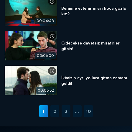
Benimle evlenir misin koca gözlü
kız?
00:04:48
Gidecekse davetsiz misafirler
gitsin!
00:06:00
İkimizin ayrı yollara gitme zamanı
geldi!
00:05:52
1
2
3
...
10