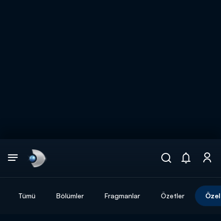
Arama
muhteşem ikili
ARAMA SONUÇLARI
Tümü
Bölümler
Fragmanlar
Özetler
Özel
DİĞER SONUÇLAR