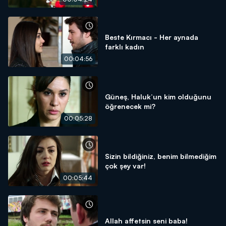
Beste Kırmacı - Her aynada
farklı kadın
00:04:56
Güneş, Haluk’un kim olduğunu
öğrenecek mi?
00:05:28
Sizin bildiğiniz, benim bilmediğim
çok şey var!
00:05:44
Allah affetsin seni baba!