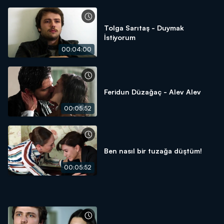
Tolga Sarıtaş - Duymak
İstiyorum
00:04:00
Feridun Düzağaç - Alev Alev
00:05:52
Ben nasıl bir tuzağa düştüm!
00:05:52