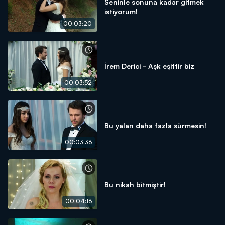
Seninle sonuna kadar gitmek
istiyorum!
00:03:20
İrem Derici - Aşk eşittir biz
00:03:52
Bu yalan daha fazla sürmesin!
00:03:36
Bu nikah bitmiştir!
00:04:16