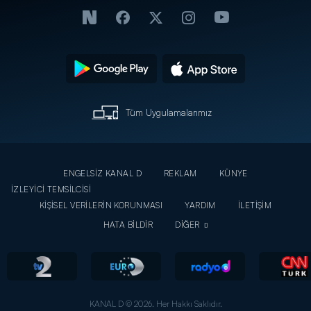
Tüm Uygulamalarımız
ENGELSİZ KANAL D
REKLAM
KÜNYE
İZLEYİCİ TEMSİLCİSİ
KİŞİSEL VERİLERİN KORUNMASI
YARDIM
İLETİŞİM
HATA BİLDİR
DİĞER
KANAL D © 2026. Her Hakkı Saklıdır.