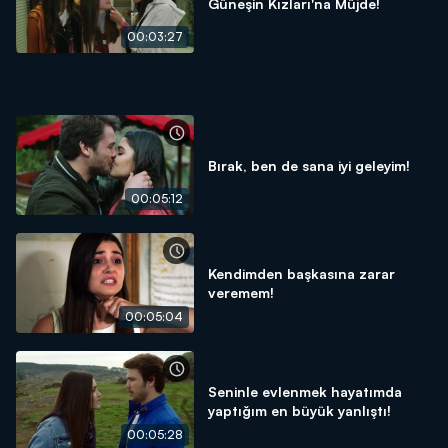
Güneşin Kızları'na Müjde!
00:03:27
Bırak, ben de sana iyi geleyim!
00:05:12
Kendimden başkasına zarar
veremem!
00:05:04
Seninle evlenmek hayatımda
yaptığım en büyük yanlıştı!
00:05:28