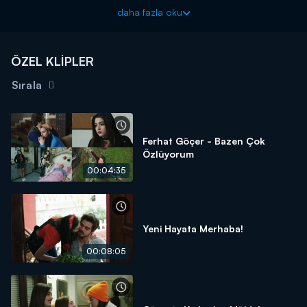
daha fazla oku
ÖZEL KLİPLER
Sırala
Ferhat Göçer - Bazen Çok
Özlüyorum
00:04:35
Yeni Hayata Merhaba!
00:08:05