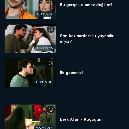
Bu gerçek olamaz değil mi!
00:05:52
Son kez sarılarak uyuyabilir
miyiz?
00:05:36
İlk gecemiz!
00:06:00
Berk Atan - Küçüğüm
00:04:24