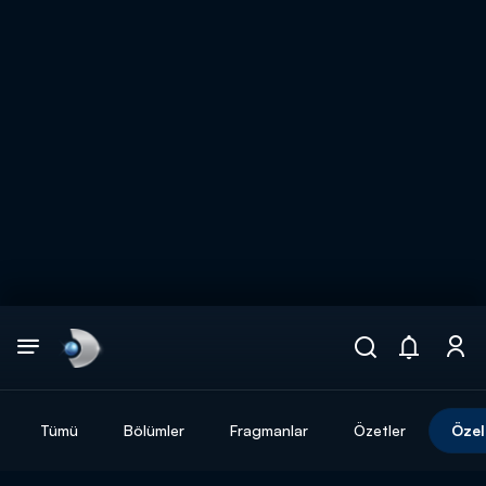
Arama
muhteşem ikili
ARAMA SONUÇLARI
Tümü
Bölümler
Fragmanlar
Özetler
Özel
DİĞER SONUÇLAR