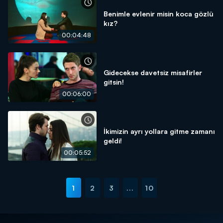
Benimle evlenir misin koca gözlü
kız?
00:04:48
Gidecekse davetsiz misafirler
gitsin!
00:06:00
İkimizin ayrı yollara gitme zamanı
geldi!
00:05:52
1
2
3
...
10