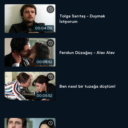
Tolga Sarıtaş - Duymak
İstiyorum
00:04:00
Feridun Düzağaç - Alev Alev
00:05:52
Ben nasıl bir tuzağa düştüm!
00:05:52