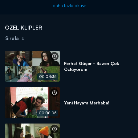
daha fazla oku
ÖZEL KLİPLER
Sırala
Ferhat Göçer - Bazen Çok
Özlüyorum
00:04:35
Yeni Hayata Merhaba!
00:08:05