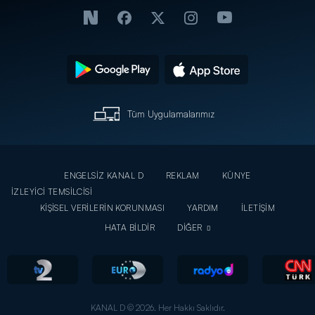
Tüm Uygulamalarımız
ENGELSİZ KANAL D
REKLAM
KÜNYE
İZLEYİCİ TEMSİLCİSİ
KİŞİSEL VERİLERİN KORUNMASI
YARDIM
İLETİŞİM
HATA BİLDİR
DİĞER
KANAL D © 2026. Her Hakkı Saklıdır.