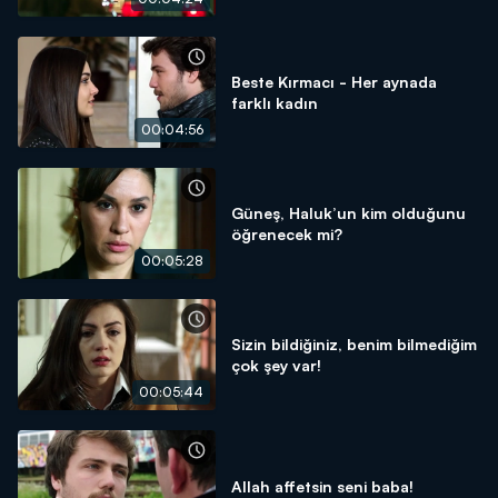
Beste Kırmacı - Her aynada
farklı kadın
00:04:56
Güneş, Haluk’un kim olduğunu
öğrenecek mi?
00:05:28
Sizin bildiğiniz, benim bilmediğim
çok şey var!
00:05:44
Allah affetsin seni baba!