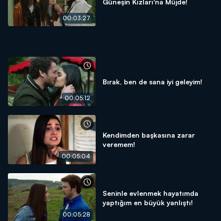
Güneşin Kızları'na Müjde!
00:03:27
Bırak, ben de sana iyi geleyim!
00:05:12
Kendimden başkasına zarar
veremem!
00:05:04
Seninle evlenmek hayatımda
yaptığım en büyük yanlıştı!
00:05:28