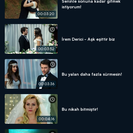
Seninle sonuna kadar gitmek
istiyorum!
00:03:20
İrem Derici - Aşk eşittir biz
00:03:52
Bu yalan daha fazla sürmesin!
00:03:36
Bu nikah bitmiştir!
00:04:16