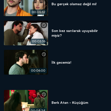
Bu gerçek olamaz değil mi!
00:05:52
Son kez sarılarak uyuyabilir
miyiz?
00:05:36
İlk gecemiz!
00:06:00
Berk Atan - Küçüğüm
00:04:24