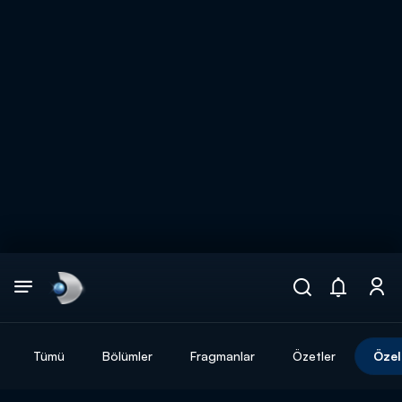
Arama
muhteşem ikili
ARAMA SONUÇLARI
Tümü
Bölümler
Fragmanlar
Özetler
Özel
DİĞER SONUÇLAR