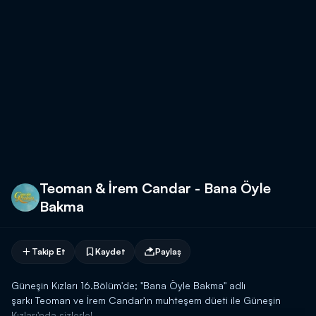
Teoman & İrem Candar - Bana Öyle
Bakma
Takip Et
Kaydet
Paylaş
Güneşin Kızları 16.Bölüm'de; "Bana Öyle Bakma" adlı
şarkı Teoman ve İrem Candar'ın muhteşem düeti ile Güneşin
Kızları'nda sizlerle!