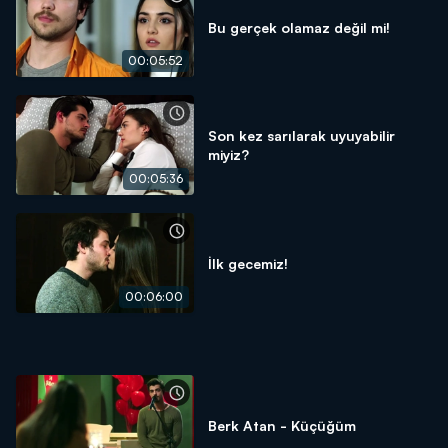
Bu gerçek olamaz değil mi!
00:05:52
Son kez sarılarak uyuyabilir
miyiz?
00:05:36
İlk gecemiz!
00:06:00
Berk Atan - Küçüğüm