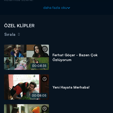
daha fazla oku
ÖZEL KLİPLER
Sırala
Ferhat Göçer - Bazen Çok
Özlüyorum
00:04:35
Yeni Hayata Merhaba!
00:08:05