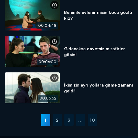
Benimle evlenir misin koca gözlü
kız?
00:04:48
Gidecekse davetsiz misafirler
gitsin!
00:06:00
İkimizin ayrı yollara gitme zamanı
geldi!
00:05:52
1
2
3
...
10