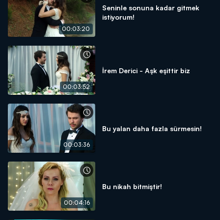
Seninle sonuna kadar gitmek
istiyorum!
00:03:20
İrem Derici - Aşk eşittir biz
00:03:52
Bu yalan daha fazla sürmesin!
00:03:36
Bu nikah bitmiştir!
00:04:16