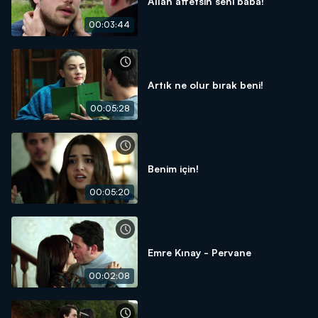
Allah affetsin seni baba!
00:03:44
Artık ne olur bırak beni!
00:05:28
Benim için!
00:05:20
Emre Kınay - Pervane
00:02:08