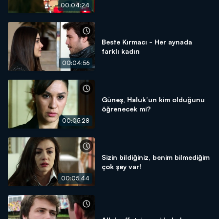
00:04:24
Beste Kırmacı - Her aynada
farklı kadın
00:04:56
Güneş, Haluk’un kim olduğunu
öğrenecek mi?
00:05:28
Sizin bildiğiniz, benim bilmediğim
çok şey var!
00:05:44