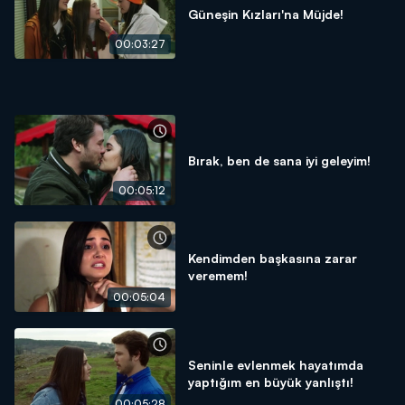
Güneşin Kızları'na Müjde!
00:03:27
Bırak, ben de sana iyi geleyim!
00:05:12
Kendimden başkasına zarar
veremem!
00:05:04
Seninle evlenmek hayatımda
yaptığım en büyük yanlıştı!
00:05:28