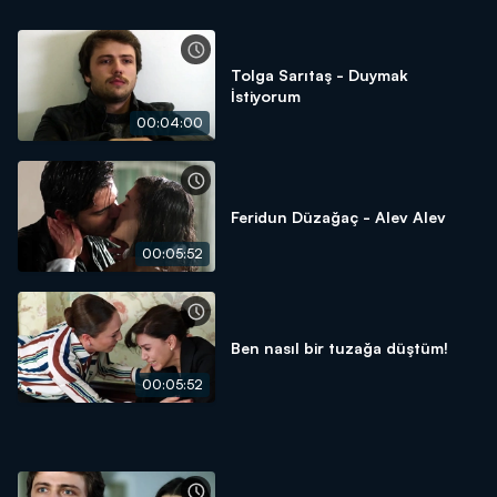
Tolga Sarıtaş - Duymak
İstiyorum
00:04:00
Feridun Düzağaç - Alev Alev
00:05:52
Ben nasıl bir tuzağa düştüm!
00:05:52