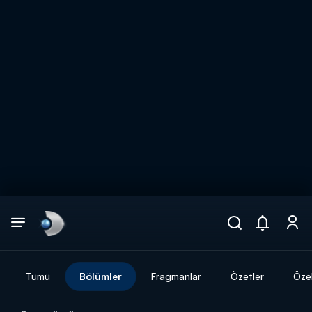
Arama
muhteşem ikili
ARAMA SONUÇLARI
Tümü
Bölümler
Fragmanlar
Özetler
Özel
DİĞER SONUÇLAR