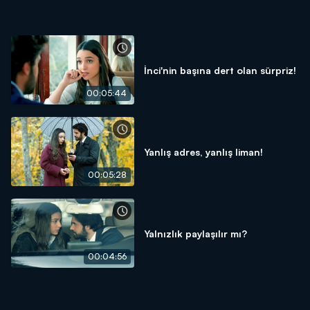
İnci'nin başına dert olan sürpriz!
00:05:44
Yanlış adres, yanlış liman!
00:05:28
Yalnızlık paylaşılır mı?
00:04:56