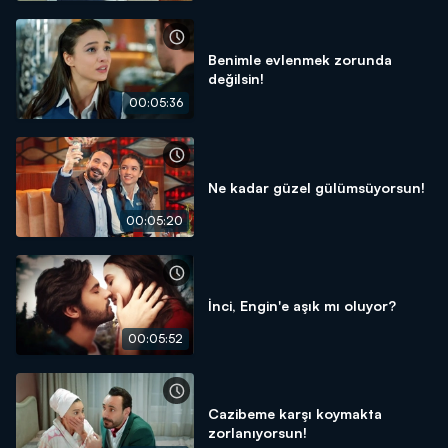
Benimle evlenmek zorunda
değilsin!
00:05:36
Ne kadar güzel gülümsüyorsun!
00:05:20
İnci, Engin'e aşık mı oluyor?
00:05:52
Cazibeme karşı koymakta
zorlanıyorsun!