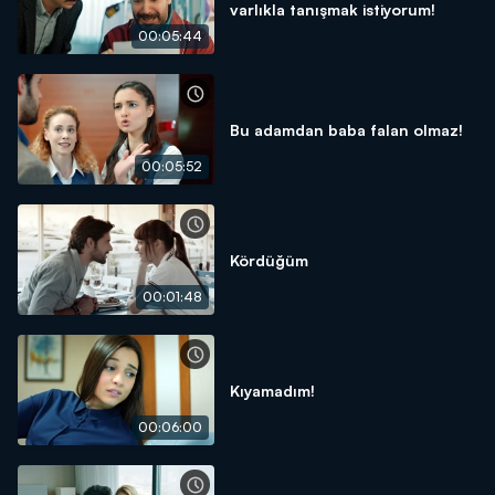
varlıkla tanışmak istiyorum!
00:05:44
Bu adamdan baba falan olmaz!
00:05:52
Kördüğüm
00:01:48
Kıyamadım!
00:06:00