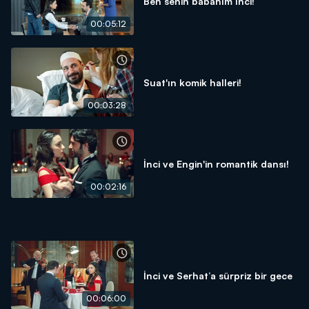
Ben senin babanım İnci!
00:05:12
Suat'ın komik halleri!
00:03:28
İnci ve Engin'in romantik dansı!
00:02:16
İnci ve Serhat’a sürpriz bir gece
00:06:00