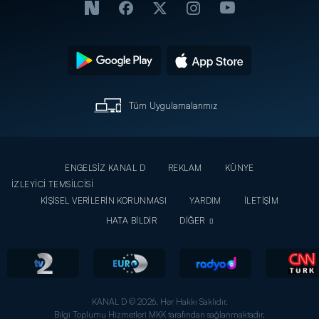
Tüm Uygulamalarımız
ENGELSİZ KANAL D
REKLAM
KÜNYE
İZLEYİCİ TEMSİLCİSİ
KİŞİSEL VERİLERİN KORUNMASI
YARDIM
İLETİŞİM
HATA BİLDİR
DİĞER
KANAL D © 2026. Her Hakkı Saklıdır.
Bilgi Toplumu Hizmetleri MKK tarafından sağlanmaktadır.