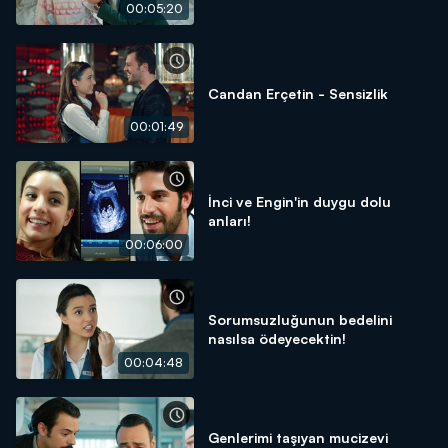
00:05:20
Candan Erçetin - Sensizlik
00:01:49
İnci ve Engin'in duygu dolu
anları!
00:06:00
Sorumsuzluğunun bedelini
nasılsa ödeyecektin!
00:04:48
Genlerimi taşıyan mucizevi