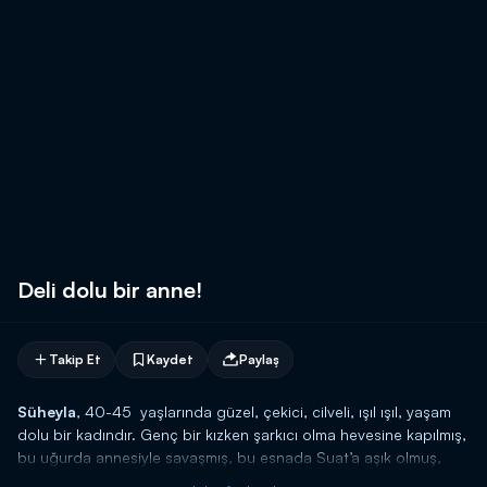
Deli dolu bir anne!
Takip Et
Kaydet
Paylaş
Süheyla
, 40-45 yaşlarında güzel, çekici, cilveli, ışıl ışıl, yaşam
dolu bir kadındır. Genç bir kızken şarkıcı olma hevesine kapılmış,
bu uğurda annesiyle savaşmış, bu esnada Suat’a aşık olmuş,
yaşadığı tutkulu aşkın neticesinde karnında bir bebek ve kırık bir