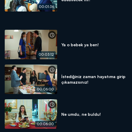
00:01:36
Ya o bebek ya ben!
00:03:12
İstediğiniz zaman hayatıma girip
çıkamazsınız!
00:06:00
Ne umdu, ne buldu!
00:06:00