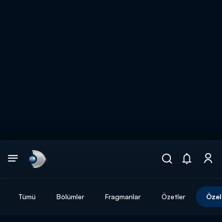
Arama
muhteşem ikili
ARAMA SONUÇLARI
Tümü
Bölümler
Fragmanlar
Özetler
Özel
DİĞER SONUÇLAR