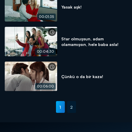
Yasak aşk!
00:01:35
Star olmuşsun, adam
olamamışsın, hele baba asla!
00:04:30
Çünkü o da bir kaza!
00:06:00
1
2