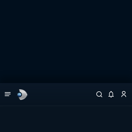
Arama
muhteşem ikili
ARAMA SONUÇLARI
DİĞER SONUÇLAR