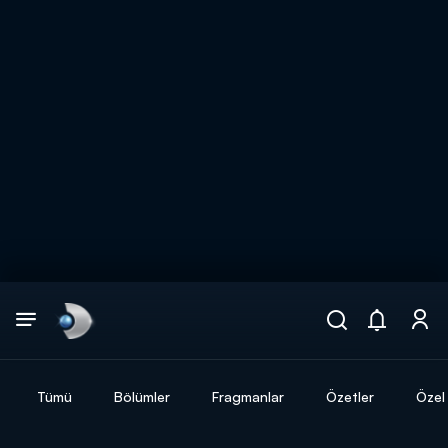
Arama
muhteşem ikili
ARAMA SONUÇLARI
Tümü
Bölümler
Fragmanlar
Özetler
Özel 
DİĞER SONUÇLAR