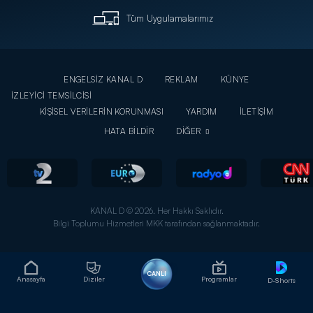
Tüm Uygulamalarımız
ENGELSİZ KANAL D
REKLAM
KÜNYE
İZLEYİCİ TEMSİLCİSİ
KİŞİSEL VERİLERİN KORUNMASI
YARDIM
İLETİŞİM
HATA BİLDİR
DİĞER
KANAL D © 2026. Her Hakkı Saklıdır.
Bilgi Toplumu Hizmetleri MKK tarafından sağlanmaktadır.
CANLI
Anasayfa
Diziler
Programlar
D-Shorts