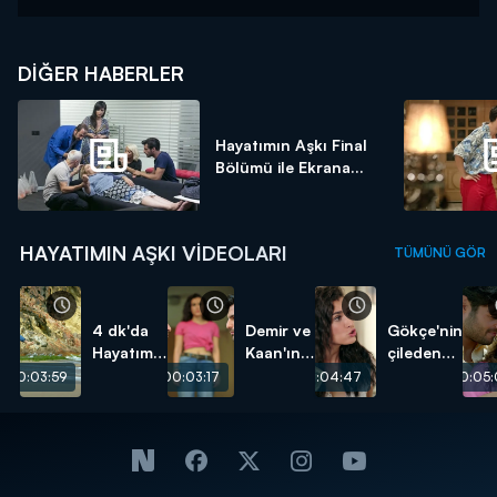
DIĞER HABERLER
Hayatımın Aşkı Final
Bölümü ile Ekrana...
HAYATIMIN AŞKI VIDEOLARI
TÜMÜNÜ GÖR
4 dk'da
Demir ve
Gökçe'nin
Hayatımın
Kaan'ın
çileden
Aşkı 15.
düellosu!
çıktığı
00:03:59
00:03:17
00:04:47
00:05:
Bölüm
anlar!