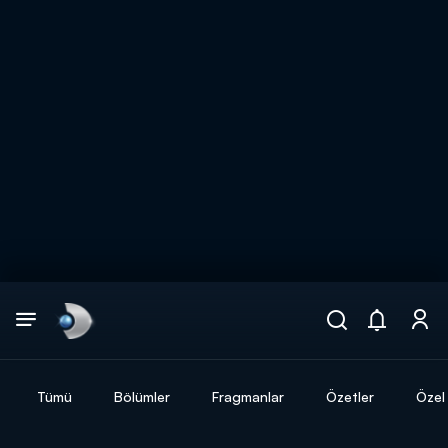
Arama
muhteşem ikili
ARAMA SONUÇLARI
Tümü
Bölümler
Fragmanlar
Özetler
Özel 
DİĞER SONUÇLAR