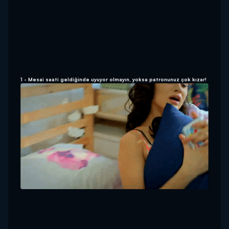
1 - Mesai saati geldiğinde uyuyor olmayın, yoksa patronunuz çok kızar!