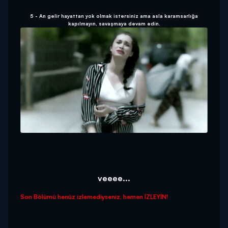
5 - An gelir hayattan yok olmak istersiniz ama asla karamsarlığa
kapılmayın, savaşmaya devam edin.
veeee...
Son Bölümü henüz izlemediyseniz, hemen İZLEYİN!