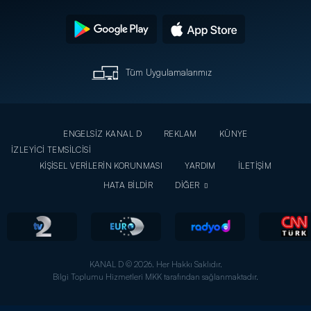
Tüm Uygulamalarımız
ENGELSİZ KANAL D
REKLAM
KÜNYE
İZLEYİCİ TEMSİLCİSİ
KİŞİSEL VERİLERİN KORUNMASI
YARDIM
İLETİŞİM
HATA BİLDİR
DİĞER
KANAL D © 2026. Her Hakkı Saklıdır.
Bilgi Toplumu Hizmetleri MKK tarafından sağlanmaktadır.