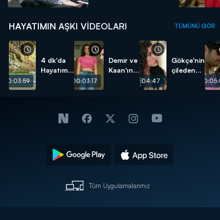
HAYATIMIN AŞKI VIDEOLARI
TÜMÜNÜ GÖR
4 dk'da
Demir ve
Gökçe'nin
Hayatımın
Kaan'ın
çileden
Aşkı 15.
düellosu!
çıktığı
00:03:59
00:03:17
00:04:47
00:05:
Bölüm
anlar!
Tüm Uygulamalarımız