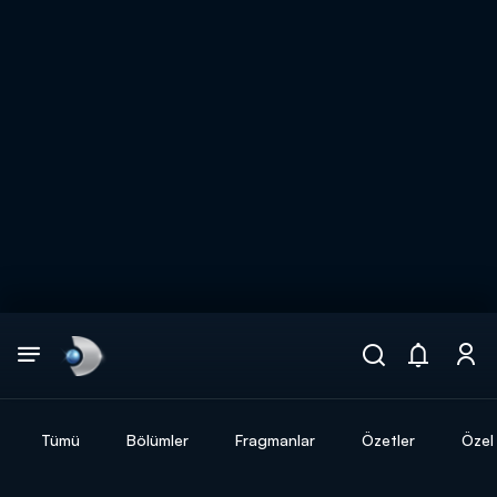
Arama
muhteşem ikili
ARAMA SONUÇLARI
Tümü
Bölümler
Fragmanlar
Özetler
Özel 
DİĞER SONUÇLAR