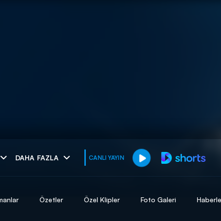
muhteşem ikili
DAHA FAZLA
CANLI YAYIN
I
manlar
Özetler
Özel Klipler
Foto Galeri
Haberle