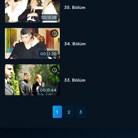
35. Bölüm
00:13:38
34. Bölüm
00:13:20
33. Bölüm
00:13:44
1
2
3