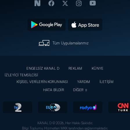
Tüm Uygulamalarımız
ENGELSİZ KANAL D
REKLAM
KÜNYE
İZLEYİCİ TEMSİLCİSİ
KİŞİSEL VERİLERİN KORUNMASI
YARDIM
İLETİŞİM
HATA BİLDİR
DİĞER
KANAL D © 2026. Her Hakkı Saklıdır.
Bilgi Toplumu Hizmetleri MKK tarafından sağlanmaktadır.