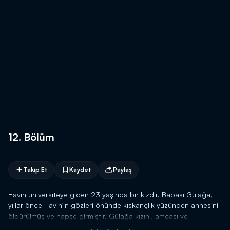
12. Bölüm
Takip Et
Kaydet
Paylaş
Havin üniversiteye giden 23 yaşında bir kızdır. Babası Gülağa,
yıllar önce Havin'in gözleri önünde kıskançlık yüzünden annesini
öldürülmüş ve hapse girmiştir. Gülağa kızını, amcası ve
yengesine teslim etmiş ancak Havin onların zulmüne