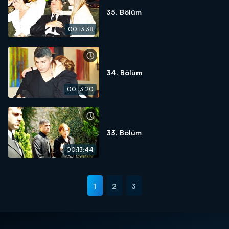
35. Bölüm
00:13:38
34. Bölüm
00:13:20
33. Bölüm
00:13:44
1
2
3