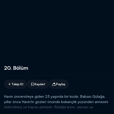
20. Bölüm
Takip Et
Kaydet
Paylaş
Havin üniversiteye giden 23 yaşında bir kızdır. Babası Gülağa,
yıllar önce Havin'in gözleri önünde kıskançlık yüzünden annesini
öldürülmüş ve hapse girmiştir. Gülağa kızını, amcası ve
yengesine teslim etmiş ancak Havin onların zulmüne