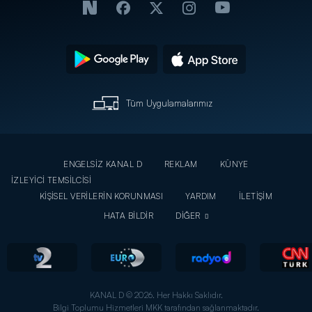
Tüm Uygulamalarımız
ENGELSİZ KANAL D
REKLAM
KÜNYE
İZLEYİCİ TEMSİLCİSİ
KİŞİSEL VERİLERİN KORUNMASI
YARDIM
İLETİŞİM
HATA BİLDİR
DİĞER
KANAL D © 2026. Her Hakkı Saklıdır.
Bilgi Toplumu Hizmetleri MKK tarafından sağlanmaktadır.