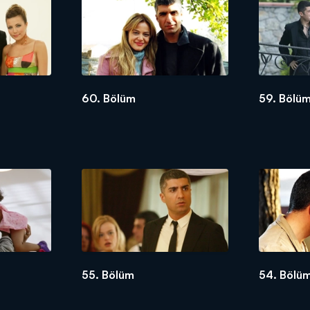
decek bir olay gerçekleşir. İtalya'da yaşayan oğulları Baran özel bir mü
kiye'de bulunduğu günler doğum gününe rastlayan Baran için sürpriz bi
in'i getirmiştir. İlk tanıştıkları gece Havin ile aralarında bir şey geç
 görüşmeye başlamışlardır. Bu sırada Sezai, Ural'ın Havin ile olan foto
 oğluna bir şey söylemez.
60. Bölüm
59. Bölü
ran, Havin ile birlikte evlenmek üzere düğün yerine giderken kaza yapar
sat bilen ve oğlunun Havin ile evlenmesini istemeyen Kumru iyileştirdiğ
 verir. Bu yıllarca böyle giderken Baran psikoloğu Duygu ile evlenmiş v
 eski hayatına ve aşkına geri dönmesidir. Barana farklı bir kimlikle davr
in'e; yeni ismiyle Sibel'e inansa da onun Havin olmadığını bir türlü ka
55. Bölüm
54. Bölü