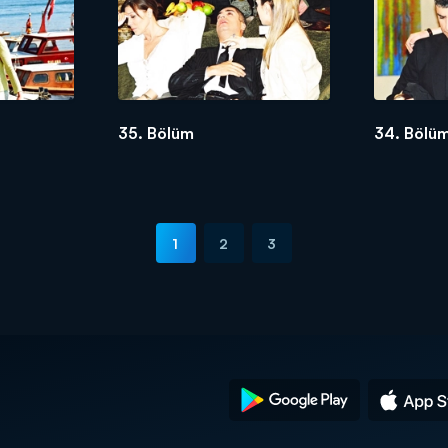
35. Bölüm
34. Bölü
1
2
3