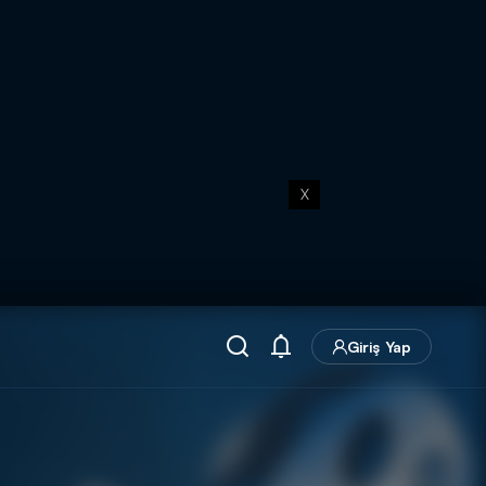
X
Giriş Yap