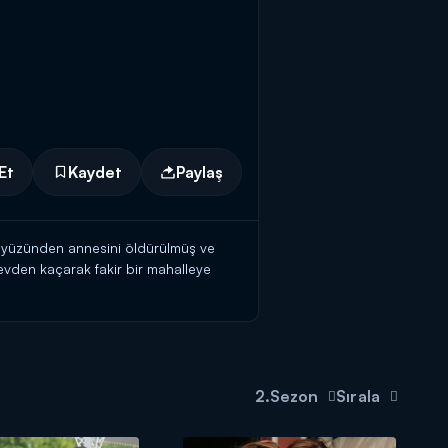
Et
Kaydet
Paylaş
ık yüzünden annesini öldürülmüş ve
evden kaçarak fakir bir mahalleye
rkadaşı Lale, escort kızlık yapmakta
ı ve içinde politikacıların olduğu bir
aşları ve Havin'in yer aldığı bir
2.Sezon
Sırala
vin ve Ural'ın fotoğraflarını çeker.