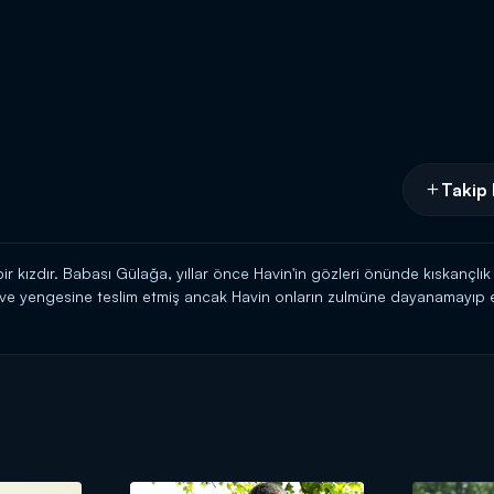
Takip 
ir kızdır. Babası Gülağa, yıllar önce Havin'in gözleri önünde kıskançl
ı ve yengesine teslim etmiş ancak Havin onların zulmüne dayanamayıp 
ndan da geçimini sağlamak için ders veren Havin'in okuldan en yakın a
ır Havin'i bu işe ikna etmeye çalışan Lale, sonunda Kamil'in ayarladığ
 beraber gider.
ünlü politikacılardan Ural Aydın, Havin ile yakından ilgilenir. Ural arkad
ai'nin adamından habersizdir. Sezai'nin bellboy kılığına giren adamı Ha
kullanacaktır.