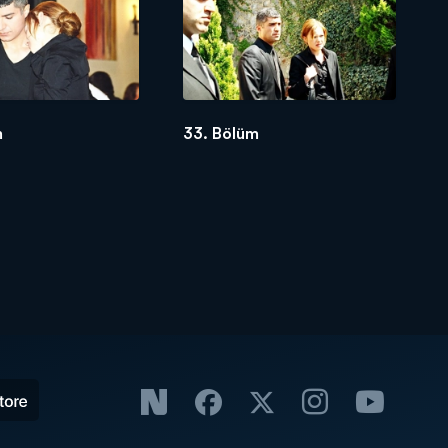
m
33. Bölüm