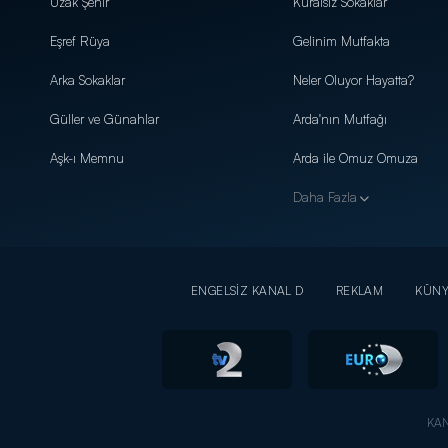
Uzak Şehir
Kuralsız Sokaklar
Eşref Rüya
Gelinim Mutfakta
Arka Sokaklar
Neler Oluyor Hayatta?
Güller ve Günahlar
Arda'nın Mutfağı
Aşk-ı Memnu
Arda ile Omuz Omuza
Daha Fazla
ENGELSİZ KANAL D
REKLAM
KÜN
KAN