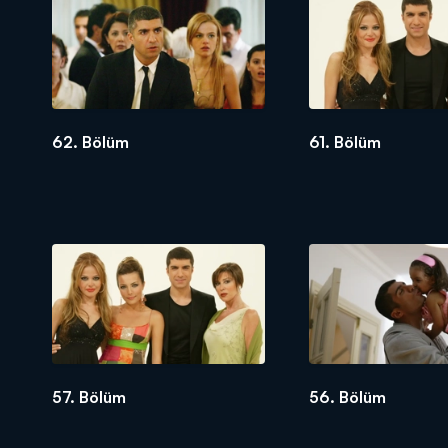
Bu sırada Ural'ın eşi Kumru'yu mutlu e
gelmiştir.
Baran'ın en yakın arkadaşı Levon Tür
doğum günü hediyesi olarak Baran'a Hav
güzelliğinden çok etkilenmiş ve onunla
göstermiştir. Her şeyi öğrenen Kumru
62. Bölüm
61. Bölüm
Havin'e iyice aşık olmaya başlayan Ba
fakat Havinin durumu ağırdır. Bunu fır
ona bir miktar para vererek öldü süsü
Havinin yıllar sonra başka bir kimlikle
karıştırmıştır. Baran her ne kadar Hav
bütün olaylar karışır...
57. Bölüm
56. Bölüm