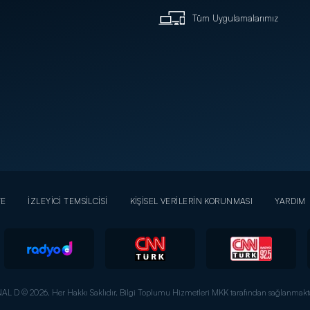
Tüm Uygulamalarımız
YE
İZLEYİCİ TEMSİLCİSİ
KİŞİSEL VERİLERİN KORUNMASI
YARDIM
AL D © 2026. Her Hakkı Saklıdır.
Bilgi Toplumu Hizmetleri MKK tarafından sağlanmakta