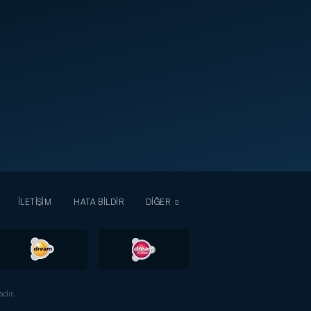
İLETİŞİM
HATA BİLDİR
DİĞER
dır.