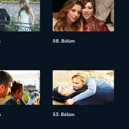
cevher tasarımı için Türkiye'ye
r doğum günü partisi hazırlar. Levon,
meyen Baran, Havin'in çekingenliği ve
ğraflarını para sızdırmak için Kumru'ya
m
58. Bölüm
lar. Kaza da Baran hafif yaralanır
i Havini bir dağ evine hapseder ve
e 3 çocukları olmuştur. Asıl şok
anan Havin, Baranın kafasını
bul edemez. Havinin geri dönmesiyle
m
53. Bölüm