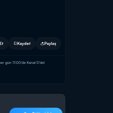
Et
Kaydet
Paylaş
 her gün 17.00'de Kanal D'de!