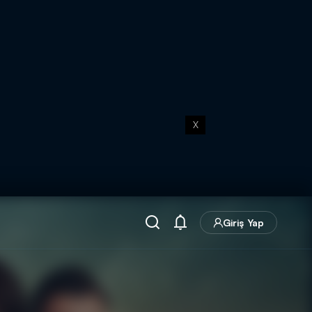
X
Giriş Yap