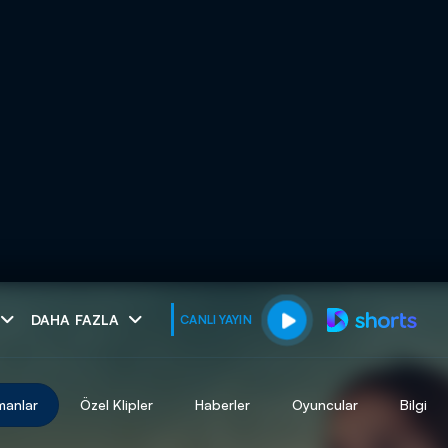
muhteşem ikili
DAHA FAZLA
CANLI YAYIN
I
manlar
Özel Klipler
Haberler
Oyuncular
Bilgi