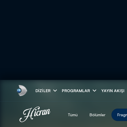
Arama
DIZILER
PROGRAMLAR
YAYIN AKIŞI
ARAMA SONUÇLAR
Tümü
Bölümler
Frag