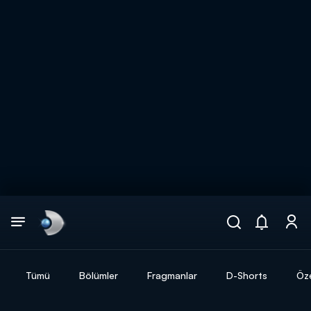
Arama
muhteşem ikili
ARAMA SONUÇLARI
Tümü
Bölümler
Fragmanlar
D-Shorts
Öze
DİĞER SONUÇLAR