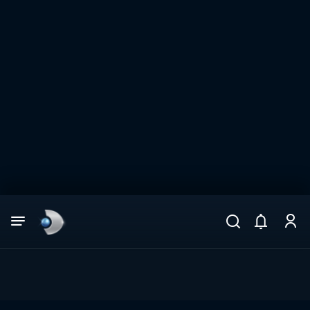
Arama
muhteşem ikili
ARAMA SONUÇLARI
DİĞER SONUÇLAR