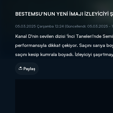
BESTEMSU'NUN YENİ İMAJI İZLEYİCİYİ Ş
05.03.2025 Çarşamba 12:24
(Güncellendi: 05.03.2025 - 1
Kanal D'nin sevilen dizisi 'İnci Taneleri'nde 
DİĞER SONUÇLAR
performansıyla dikkat çekiyor. Saçını sarıya boy
saçını kesip kumrala boyadı. İzleyiciyi şaşırtm
Paylaş