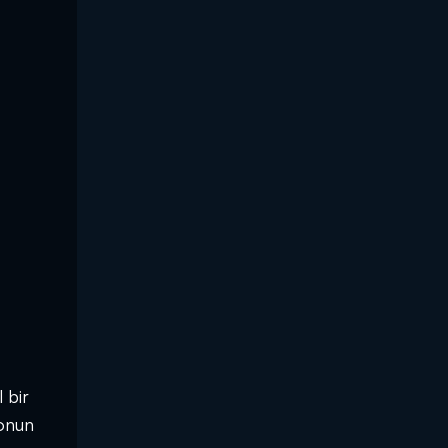
 bir
 onun