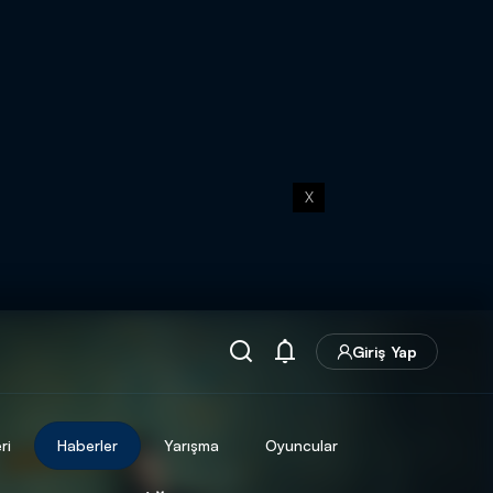
X
Giriş Yap
ri
Haberler
Yarışma
Oyuncular