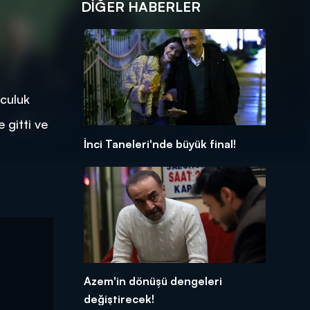
DIĞER HABERLER
nculuk
 gitti ve
İnci Taneleri'nde büyük final!
Azem'in dönüşü dengeleri
değiştirecek!