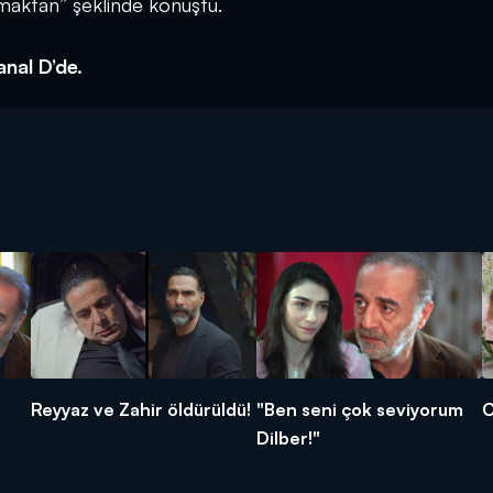
maktan” şeklinde konuştu.
nal D’de.
Reyyaz ve Zahir öldürüldü!
"Ben seni çok seviyorum
C
Dilber!"