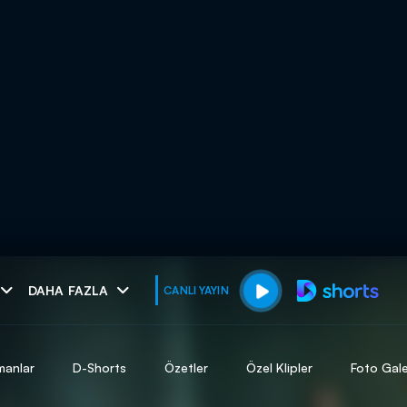
muhteşem ikili
DAHA FAZLA
CANLI YAYIN
I
manlar
D-Shorts
Özetler
Özel Klipler
Foto Gale