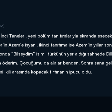
06)
i İnci Taneleri, yeni bölüm tanıtımlarıyla ekranda esece
lber’in Azem’e isyanı, ikinci tanıtıma ise Azem’in yıllar so
nda “Bilseydim” isimli türkünün yer aldığı sahnede Dil
n öderim. Çocuğumu da alırlar benden. Sonra sana gel
mi ikili arasında kopacak fırtınanın ipucu oldu.