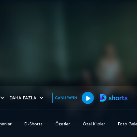
muhteşem ikili
DAHA FAZLA
CANLI YAYIN
I
manlar
D-Shorts
Özetler
Özel Klipler
Foto Gale