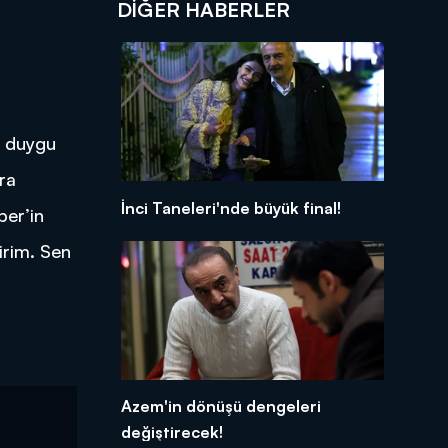
DIĞER HABERLER
k duygu
nra
İnci Taneleri'nde büyük final!
ber’in
irim. Sen
Azem'in dönüşü dengeleri
değiştirecek!