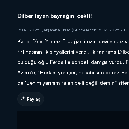
Dilber isyan bayrağını çekti!
16.04.2025 Çarşamba 11:06
(Güncellendi: 16.04.2025 - 11:
Kanal D’nin Yılmaz Erdoğan imzalı sevilen dizis
DİĞER SONUÇLAR
fırtınasının ilk sinyallerini verdi. İlk tanıtıma Di
bulduğu oğlu Ferda ile sohbeti damga vurdu. Fo
Azem’e, “Herkes yer içer, hesabı kim öder? Be
de ‘Benim yarınım falan belli değil’ dersin” site
Paylaş