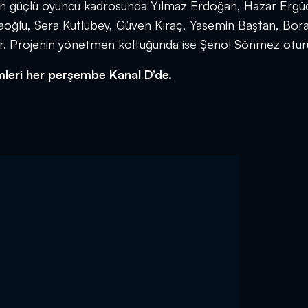
i’nin güçlü oyuncu kadrosunda Yılmaz Erdoğan, Hazar Ergü
caoğlu, Sera Kutlubey, Güven Kıraç, Yasemin Baştan, Bor
yor. Projenin yönetmen koltuğunda ise Şenol Sönmez otur
ümleri her perşembe Kanal D’de.