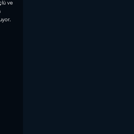
çlü ve
a
uyor.