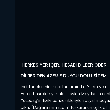
‘HERKES YER İÇER, HESABI DİLBER ÖDER’
DİLBER’DEN AZEM’E DUYGU DOLU SİTEM
İnci Taneleri’nin ikinci tanıtımında, Azem ve u
Ferda başrolde yer aldı. Taylan Meydan’ın can
Yücedağ’ın fiziki benzerlikleriyle sosyal medya
çıktı. “Dağlara mı Yazdın” türküsünün eşlik e