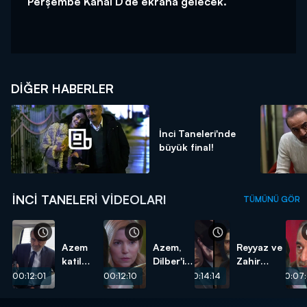
Perşembe Kanal D’de ekrana gelecek.
DIĞER HABERLER
İnci Taneleri'nde
büyük final!
İNCI TANELERI VIDEOLARI
TÜMÜNÜ GÖR
Azem
Azem,
Reyyaz ve
katil
Dilber'i
Zahir
oldu!
seçti!
öldürüldü!
00:12:01
00:12:10
00:14:14
00:07: