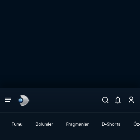
Arama
muhteşem ikili
ARAMA SONUÇLARI
Tümü
Bölümler
Fragmanlar
D-Shorts
Öze
DİĞER SONUÇLAR