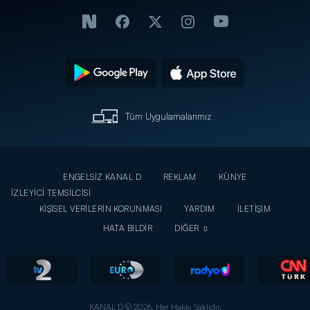
Tüm Uygulamalarımız
ENGELSİZ KANAL D
REKLAM
KÜNYE
İZLEYİCİ TEMSİLCİSİ
KİŞİSEL VERİLERİN KORUNMASI
YARDIM
İLETİŞİM
HATA BİLDİR
DİĞER
KANAL D © 2026. Her Hakkı Saklıdır.