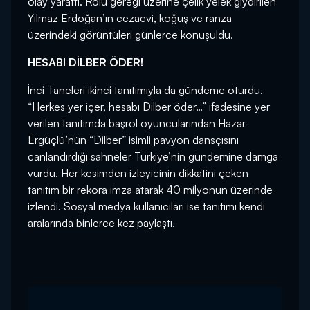
olay yarattı. Rolü gereği üzerine çelik yelek giydirilen
Yılmaz Erdoğan’ın cezaevi, koğuş ve ranza
üzerindeki görüntüleri günlerce konuşuldu.
HESABI DİLBER ÖDER!
İnci Taneleri ikinci tanıtımıyla da gündeme oturdu.
“Herkes yer içer, hesabı Dilber öder…” ifadesine yer
verilen tanıtımda başrol oyuncularından Hazar
Ergüçlü’nün “Dilber” isimli pavyon dansçısını
canlandırdığı sahneler Türkiye’nin gündemine damga
vurdu. Her kesimden izleyicinin dikkatini çeken
tanıtım bir rekora imza atarak 40 milyonun üzerinde
izlendi. Sosyal medya kullanıcıları ise tanıtımı kendi
aralarında binlerce kez paylaştı.