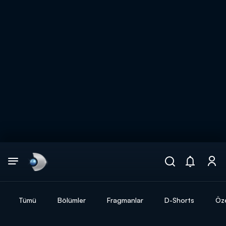
Arama
muhteşem ikili
ARAMA SONUÇLARI
Tümü
Bölümler
Fragmanlar
D-Shorts
Öze
DİĞER SONUÇLAR