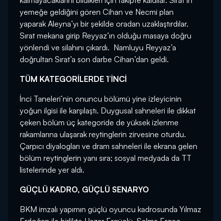
kalmayacaklarını bildikleri için takipte kaldılar. Sırat’ın
yemeğe geldiğini gören Cihan ve Necmi plan
yaparak Aleyna’yı bir şekilde oradan uzaklaştırdılar.
Sırat mekana girip Reyyaz’ın olduğu masaya doğru
yönlendi ve silahını çıkardı. Namluyu Reyyaz’a
doğrultan Sırat’a son darbe Cihan’dan geldi.
TÜM KATEGORİLERDE 1’İNCİ
İnci Taneleri’nin onuncu bölümü yine izleyicinin
yoğun ilgisi ile karşılaştı. Duygusal sahneleri ile dikkat
çeken bölüm üç kategoride de yüksek izlenme
rakamlarına ulaşarak reytinglerin zirvesine oturdu.
Çarpıcı diyalogları ve dram sahneleri ile ekrana gelen
bölüm reytinglerin yanı sıra; sosyal medyada da TT
listelerinde yer aldı.
GÜÇLÜ KADRO, GÜÇLÜ SENARYO
BKM imzalı yapımın güçlü oyuncu kadrosunda Yılmaz