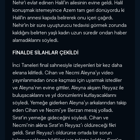
Nehir'i evlat edinen Halil’in ailesinin evine geldi. Halil
konuşmak istemeyince Azem tam geri dönüyordu ki
Halil'in annesi kapıda belirerek onu içeri çağırdı.
Nehir'in bir süre uyuşturucu tedavisi görmek zorunda
kaldığını belirten yaşlı kadın uzun süredir ondan haber
alamadıklarını söyledi.
FİNALDE SİLAHLAR ÇEKİLDİ
İnci Taneleri final sahnesiyle izleyenleri bir kez daha
ekrana kilitledi. Cihan ve Necmi Aleyna’yı video
yayınlanmadan önce kaçması için uyarmak istediler
ve Aleyna’nın evine gittiler. Aleyna akşam Reyyaz ile
buluşacaklarını ve yıl dönümlerini kutlayacaklarını
söyledi. Yemeğe giderken Aleyna’yı arkalarından takip
eden Cihan ve Necmi’ye Berzan mesaj yolladı.
Sırat’ın yemeğe gideceğini söyledi. Cihan ve
Necmi’nin aklına Sırat’ın Reyyaz’ı öldüreceği fikri
geldi. Sırat Reyyaz’ı öldürürse ortada bir sorun