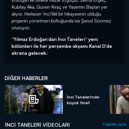
Erdoğan ile birlikte Hazar Ergüçlü, Selma Ergeç,
Kubilay Aka, Güven Kıraç ve Yasemin Baştan yer
alıyor. Herkesin ‘inci’likli bir hikayesinin olduğu
projenin yönetmen koltuğunda ise Şenol Sönmez
oturuyor.
“Yılmaz Erdoğan’dan İnci Taneleri” yeni
bölümleri ile her perşembe akşamı Kanal D’de
ekrana gelecek.
DIĞER HABERLER
İnci Taneleri'nde
büyük final!
İNCI TANELERI VIDEOLARI
TÜMÜNÜ GÖR