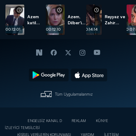
Azem
Azem,
Reyyaz ve
katil
Dilber'i
Zahir
oldu!
seçti!
öldürüldü!
00:12:01
00:12:10
00:14:14
00:07:
Tüm Uygulamalarımız
ENGELSİZ KANAL D
REKLAM
KÜNYE
İZLEYİCİ TEMSİLCİSİ
KİŞİSEL VERİLERİN KORUNMASI
YARDIM
İLETİŞİM