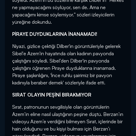
söyledi. Azem’in bu sözlerine karşılık Dilber’in “Herkes
ne yapmayacağımı söylüyor, sen de. Ama ne
yapacağımı kimse söylemiyor.” sözleri izleyicilerin
yüreğine dokundu.
PİRAYE DUYDUKLARINA İNANAMADI!
Niyazi, gizlice çektiği Dilber'in görüntüleriyle gelerek
Sibel'e Azem'in hayatında olan kadının pavyonda
çalıştığını söyledi. Sibel’den Dilber'in pavyonda
çalıştığını öğrenen Piraye duyduklarına inanamadı.
Piraye şaşkınlığını, 'İnce ruhlu şairimiz bir pavyon
kadınıyla beraber demek' sözleriyle ifade etti.
SIRAT OLAYIN PEŞİNİ BIRAKMIYOR
Sırat, patronunun sevgilisiyle olan görüntülerin
Azem’in eline nasıl ulaştığının peşine düştü. Berzan’ın
videoyu Azem’e verdiğini bilmeyen Sırat, içlerinde bir
hain olduğunu ve bu kişiyi bulması için Berzan’ı