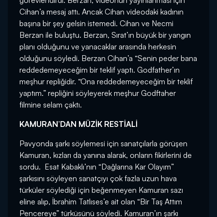
görevlendirdi. Berzan, videonun yayınlanması için
Cihan’a mesaj attı. Ancak Cihan videodaki kadının
başına bir şey gelsin istemedi. Cihan ve Necmi
Berzan ile buluştu. Berzan, Sırat’ın büyük bir yangın
planı olduğunu ve yanacaklar arasında herkesin
olduğunu söyledi. Berzan Cihan’a “Senin peder bana
reddedemeyeceğim bir teklif yaptı. Godfather’ın
meşhur repliğidir. “Ona reddedemeyeceğim bir teklif
yaptım.” repliğini söyleyerek meşhur Godftaher
filmine selam çaktı.
KAMURAN’DAN MÜZİK RESTİALİ
Pavyonda şarkı söylemesi için sanatçılarla görüşen
Kamuran, kızları da yanına alarak, onların fikirlerini de
sordu. Esat Kabaklı’nın “Dağlarına Kar Olayım”
şarkısını söyleyen sanatçıyı çok fazla uzun hava
türküler söylediği için beğenmeyen Kamuran sazı
eline alıp, İbrahim Tatlıses’e ait olan “Bir Taş Attım
Pencereye” türküsünü söyledi. Kamuran’ın şarkı