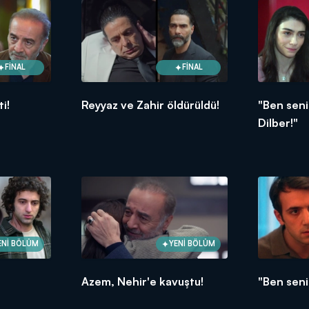
FİNAL
FİNAL
i!
Reyyaz ve Zahir öldürüldü!
"Ben seni
Dilber!"
ENİ BÖLÜM
YENİ BÖLÜM
Azem, Nehir'e kavuştu!
"Ben sen