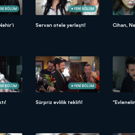
ENİ BÖLÜM
YENİ BÖLÜM
ehir'i
Servan otele yerleşti!
Cihan, Neh
ENİ BÖLÜM
YENİ BÖLÜM
tı!
Sürpriz evlilik teklifi!
"Evleneli