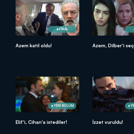
FİNAL
Azem katil oldu!
Azem, Dilber'i seçt
YENİ BÖLÜM
Y
Elif'i, Cihan'a istediler!
İzzet vuruldu!