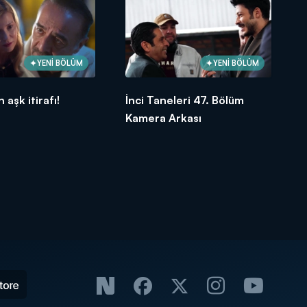
YENİ BÖLÜM
YENİ BÖLÜM
 aşk itirafı!
İnci Taneleri 47. Bölüm
Kamera Arkası