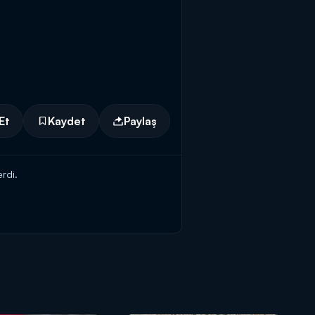
Et
Kaydet
Paylaş
rdi.