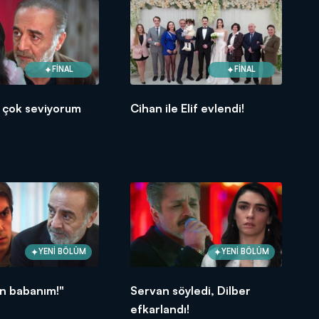
FİNAL
FİNAL
 çok seviyorum
Cihan ile Elif evlendi!
YENİ BÖLÜM
YENİ BÖLÜM
in babanım!"
Servan söyledi, Dilber
efkarlandı!