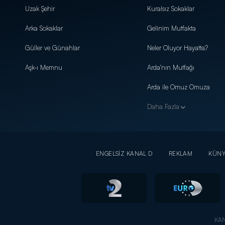
Uzak Şehir
Kuralsız Sokaklar
Arka Sokaklar
Gelinim Mutfakta
Güller ve Günahlar
Neler Oluyor Hayatta?
Aşk-ı Memnu
Arda'nın Mutfağı
Arda ile Omuz Omuza
Daha Fazla
ENGELSİZ KANAL D
REKLAM
KÜN
KAN