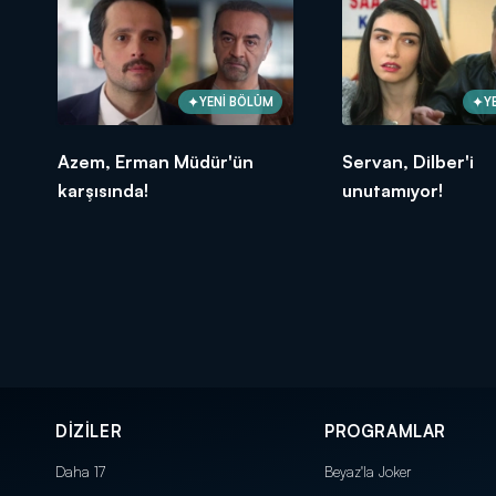
YENİ BÖLÜM
Y
Azem, Erman Müdür'ün
Servan, Dilber'i
karşısında!
unutamıyor!
DİZİLER
PROGRAMLAR
Daha 17
Beyaz'la Joker