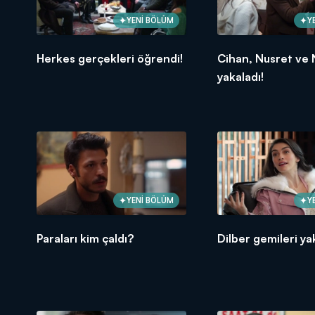
YENİ BÖLÜM
Y
Herkes gerçekleri öğrendi!
Cihan, Nusret ve N
yakaladı!
YENİ BÖLÜM
Y
Paraları kim çaldı?
Dilber gemileri yak