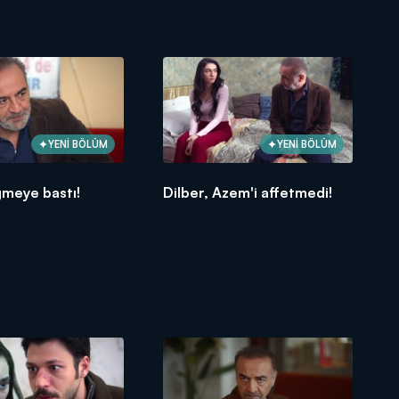
YENİ BÖLÜM
YENİ BÖLÜM
meye bastı!
Dilber, Azem'i affetmedi!