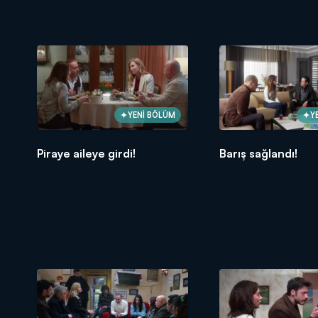
YENİ BÖLÜM
Y
Piraye aileye girdi!
Barış sağlandı!