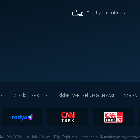
Tüm Uygulamalarımız
YE
İZLEYİCİ TEMSİLCİSİ
KİŞİSEL VERİLERİN KORUNMASI
YARDIM
AL D © 2026. Her Hakkı Saklıdır.
Bilgi Toplumu Hizmetleri MKK tarafından sağlanmakta