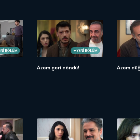
ENİ BÖLÜM
YENİ BÖLÜM
Azem geri döndü!
Azem düğ