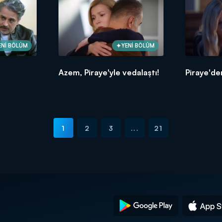
ENİ BÖLÜM
YENİ BÖLÜM
Azem, Piraye'yle vedalaştı!
Piraye'den
1
2
3
...
21