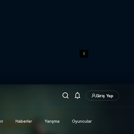
X
Giriş Yap
ri
Haberler
Yarışma
Oyuncular