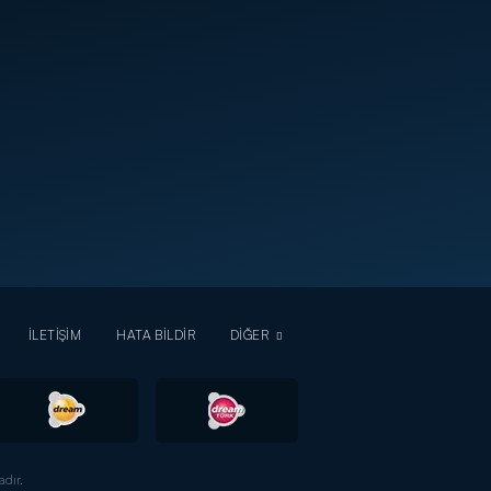
İLETİŞİM
HATA BİLDİR
DİĞER
dır.