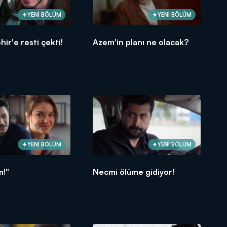
YENİ BÖLÜM
YENİ BÖLÜM
ir'e resti çekti!
Azem'in planı ne olacak?
YENİ BÖLÜM
YENİ BÖLÜM
m!"
Necmi ölüme gidiyor!