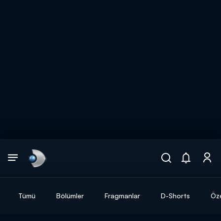
Arama
muhteşem ikili
ARAMA SONUÇLARI
Tümü
Bölümler
Fragmanlar
D-Shorts
Öze
DİĞER SONUÇLAR