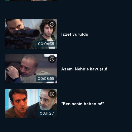
İzzet vuruldu!
00:06:35
Azem, Nehir'e kavuştu!
00:08:55
"Ben senin babanım!"
00:11:27