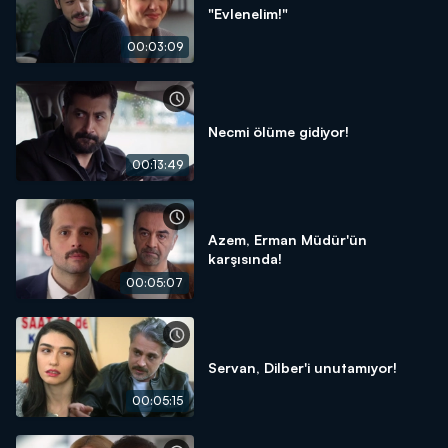
"Evlenelim!"
00:03:09
Necmi ölüme gidiyor!
00:13:49
Azem, Erman Müdür'ün
karşısında!
00:05:07
Servan, Dilber'i unutamıyor!
00:05:15