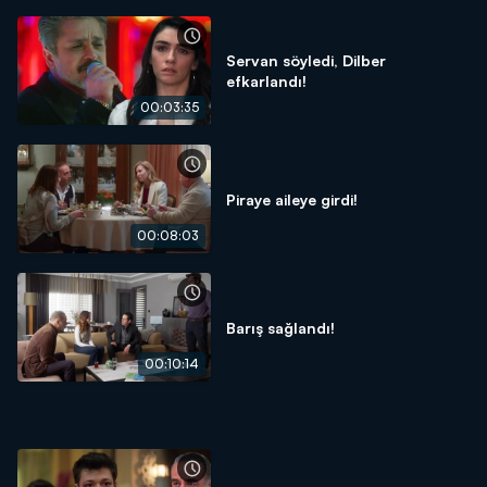
Servan söyledi, Dilber
efkarlandı!
00:03:35
Piraye aileye girdi!
00:08:03
Barış sağlandı!
00:10:14