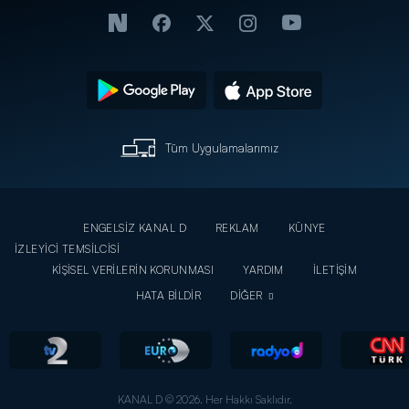
Tüm Uygulamalarımız
ENGELSİZ KANAL D
REKLAM
KÜNYE
İZLEYİCİ TEMSİLCİSİ
KİŞİSEL VERİLERİN KORUNMASI
YARDIM
İLETİŞİM
HATA BİLDİR
DİĞER
KANAL D © 2026. Her Hakkı Saklıdır.