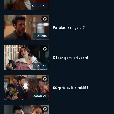
00:08:50
Paraları kim çaldı?
00:10:15
Dilber gemileri yaktı!
00:11:34
Sürpriz evlilik teklifi!
00:05:23