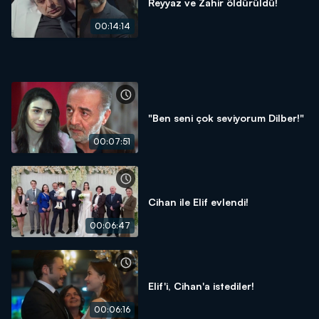
Reyyaz ve Zahir öldürüldü!
00:14:14
"Ben seni çok seviyorum Dilber!"
00:07:51
Cihan ile Elif evlendi!
00:06:47
Elif'i, Cihan'a istediler!
00:06:16