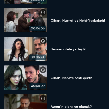
Cihan, Nusret ve Nehir'i yakaladı!
00:06:06
Servan otele yerleşti!
00:06:24
Cihan, Nehir'e resti çekti!
00:05:09
Azem'in planı ne olacak?