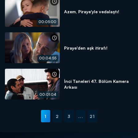
Azem, Piraye'yle vedalaştı!
00:05:00
Piraye'den aşk itirafı!
00:04:55
İnci Taneleri 47. Bölüm Kamera
Arkası
00:01:04
1
2
3
...
21