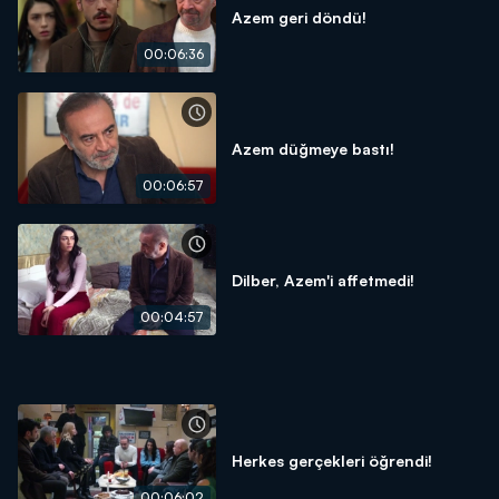
Azem geri döndü!
00:06:36
Azem düğmeye bastı!
00:06:57
Dilber, Azem'i affetmedi!
00:04:57
Herkes gerçekleri öğrendi!
00:06:02