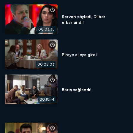
Servan söyledi, Dilber
efkarlandı!
00:03:35
Piraye aileye girdi!
00:08:03
Barış sağlandı!
00:10:14