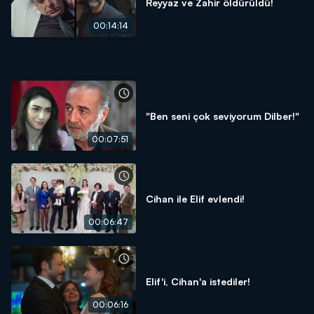
Reyyaz ve Zahir öldürüldü!
00:14:14
"Ben seni çok seviyorum Dilber!"
00:07:51
Cihan ile Elif evlendi!
00:06:47
Elif'i, Cihan'a istediler!
00:06:16