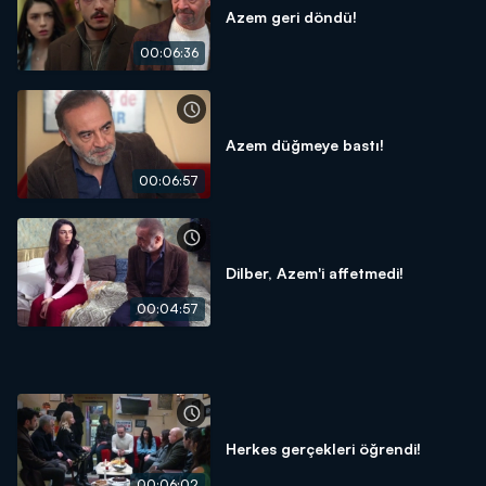
Azem geri döndü!
00:06:36
Azem düğmeye bastı!
00:06:57
Dilber, Azem'i affetmedi!
00:04:57
Herkes gerçekleri öğrendi!
00:06:02