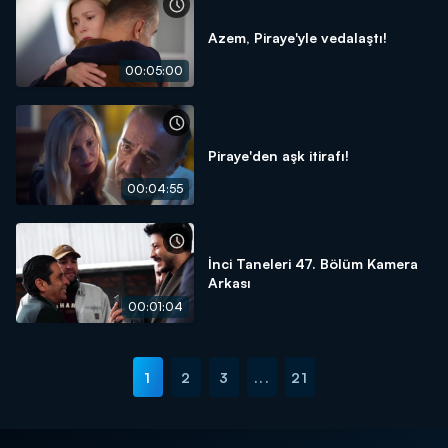
Azem, Piraye'yle vedalaştı!
00:05:00
Piraye'den aşk itirafı!
00:04:55
İnci Taneleri 47. Bölüm Kamera
Arkası
00:01:04
1
2
3
...
21