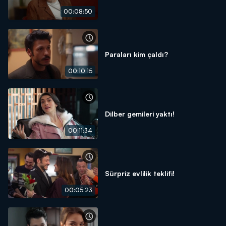
00:08:50
Paraları kim çaldı?
00:10:15
Dilber gemileri yaktı!
00:11:34
Sürpriz evlilik teklifi!
00:05:23