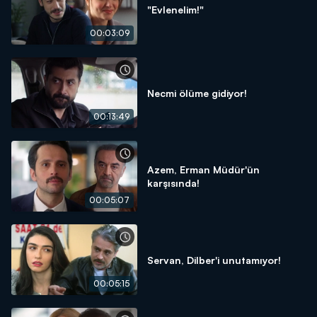
"Evlenelim!"
00:03:09
Necmi ölüme gidiyor!
00:13:49
Azem, Erman Müdür'ün
karşısında!
00:05:07
Servan, Dilber'i unutamıyor!
00:05:15