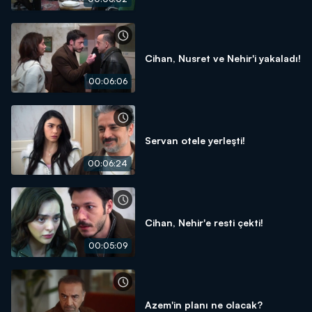
Cihan, Nusret ve Nehir'i yakaladı!
00:06:06
Servan otele yerleşti!
00:06:24
Cihan, Nehir'e resti çekti!
00:05:09
Azem'in planı ne olacak?