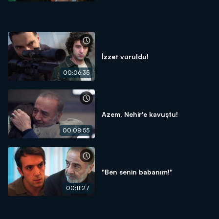
İzzet vuruldu!
00:06:35
Azem, Nehir'e kavuştu!
00:08:55
"Ben senin babanım!"
00:11:27