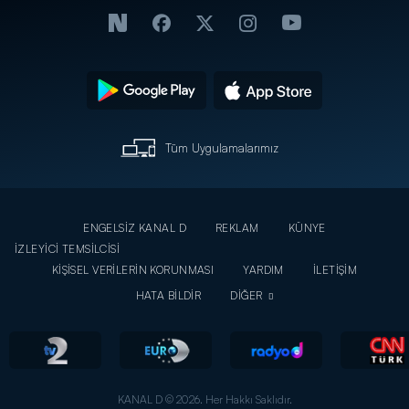
Tüm Uygulamalarımız
ENGELSİZ KANAL D
REKLAM
KÜNYE
İZLEYİCİ TEMSİLCİSİ
KİŞİSEL VERİLERİN KORUNMASI
YARDIM
İLETİŞİM
HATA BİLDİR
DİĞER
KANAL D © 2026. Her Hakkı Saklıdır.