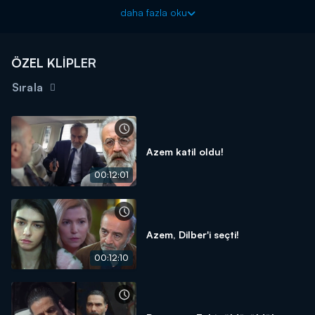
İnci Taneleri sezon finaliyle perşembe akşamı 20.00'de Kanal
daha fazla oku
D'de!
ÖZEL KLİPLER
Sırala
Azem katil oldu!
00:12:01
Azem, Dilber'i seçti!
00:12:10