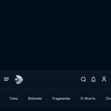
Arama
muhteşem ikili
ARAMA SONUÇLARI
Tümü
Bölümler
Fragmanlar
D-Shorts
Öze
DİĞER SONUÇLAR