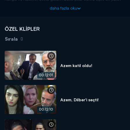
dostlarıyla birlikte anar. Azem'in ısrarıyla yıllar önce kimseye
daha fazla oku
anlatılamayan gerçek, Nergis ve Kasım'ın içinde kapanmayan bir
yaradır.
İnci Taneleri yeni bölümleriyle perşembe akşamı 20.00'da
ÖZEL KLİPLER
Kanal D'de!
Sırala
Azem katil oldu!
00:12:01
Azem, Dilber'i seçti!
00:12:10