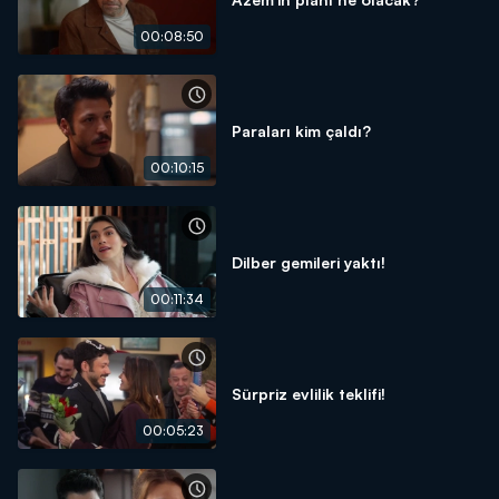
00:08:50
Paraları kim çaldı?
00:10:15
Dilber gemileri yaktı!
00:11:34
Sürpriz evlilik teklifi!
00:05:23