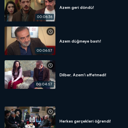
Azem geri döndü!
00:06:36
Azem düğmeye bastı!
00:06:57
Dilber, Azem'i affetmedi!
00:04:57
Herkes gerçekleri öğrendi!