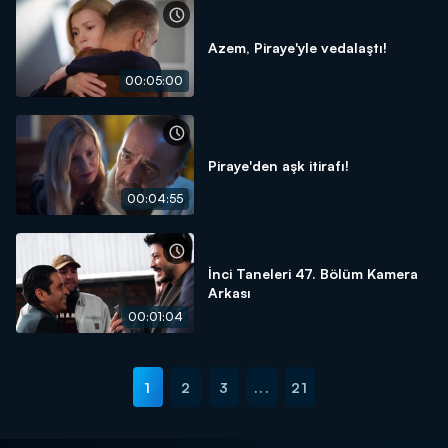
Azem, Piraye'yle vedalaştı!
00:05:00
Piraye'den aşk itirafı!
00:04:55
İnci Taneleri 47. Bölüm Kamera
Arkası
00:01:04
1
2
3
...
21