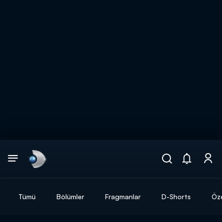
Arama
muhteşem ikili
ARAMA SONUÇLARI
Tümü
Bölümler
Fragmanlar
D-Shorts
Öze
DİĞER SONUÇLAR