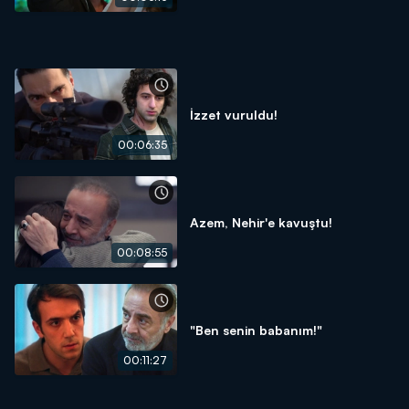
İzzet vuruldu!
00:06:35
Azem, Nehir'e kavuştu!
00:08:55
"Ben senin babanım!"
00:11:27