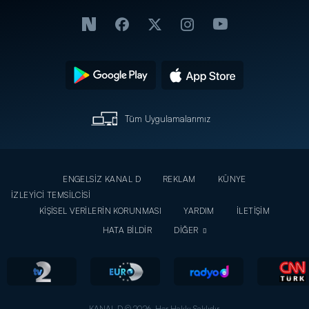
Tüm Uygulamalarımız
ENGELSİZ KANAL D
REKLAM
KÜNYE
İZLEYİCİ TEMSİLCİSİ
KİŞİSEL VERİLERİN KORUNMASI
YARDIM
İLETİŞİM
HATA BİLDİR
DİĞER
KANAL D © 2026. Her Hakkı Saklıdır.