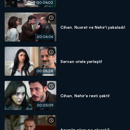
00:06:02
Cihan, Nusret ve Nehir'i yakaladı!
00:06:06
Servan otele yerleşti!
00:06:24
Cihan, Nehir'e resti çekti!
00:05:09
Azem'in planı ne olacak?