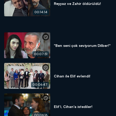
Reyyaz ve Zahir öldürüldü!
00:14:14
"Ben seni çok seviyorum Dilber!"
00:07:51
Cihan ile Elif evlendi!
00:06:47
Elif'i, Cihan'a istediler!
00:06:16