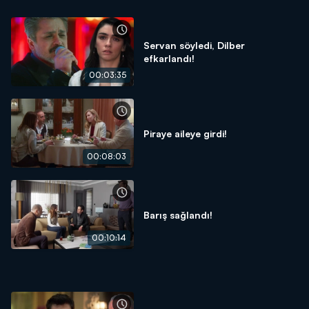
Servan söyledi, Dilber
efkarlandı!
00:03:35
Piraye aileye girdi!
00:08:03
Barış sağlandı!
00:10:14