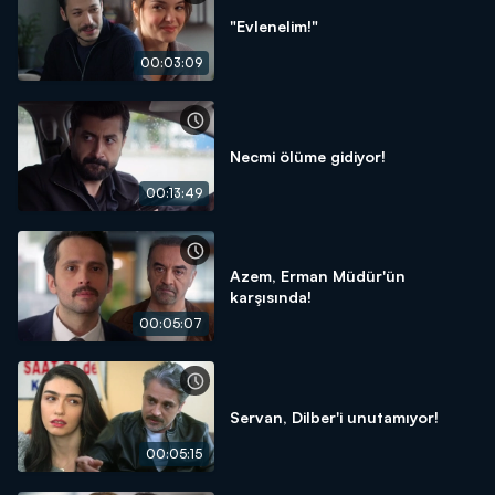
"Evlenelim!"
00:03:09
Necmi ölüme gidiyor!
00:13:49
Azem, Erman Müdür'ün
karşısında!
00:05:07
Servan, Dilber'i unutamıyor!
00:05:15