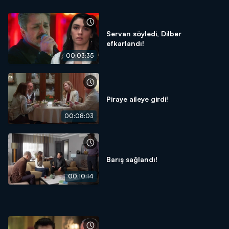
Servan söyledi, Dilber
efkarlandı!
00:03:35
Piraye aileye girdi!
00:08:03
Barış sağlandı!
00:10:14