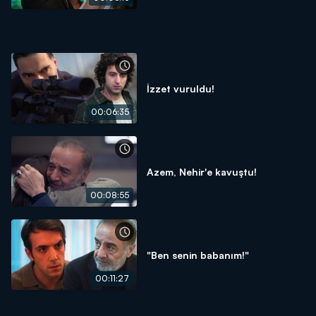
İzzet vuruldu!
00:06:35
Azem, Nehir'e kavuştu!
00:08:55
"Ben senin babanım!"
00:11:27