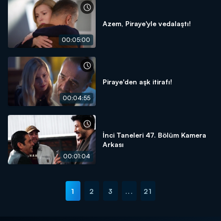
Azem, Piraye'yle vedalaştı!
00:05:00
Piraye'den aşk itirafı!
00:04:55
İnci Taneleri 47. Bölüm Kamera
Arkası
00:01:04
1
2
3
...
21