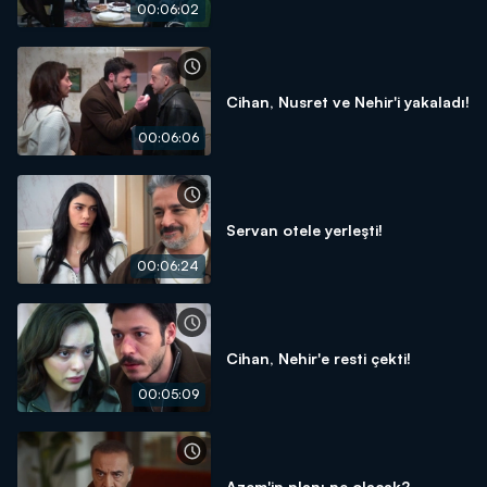
00:06:02
Cihan, Nusret ve Nehir'i yakaladı!
00:06:06
Servan otele yerleşti!
00:06:24
Cihan, Nehir'e resti çekti!
00:05:09
Azem'in planı ne olacak?