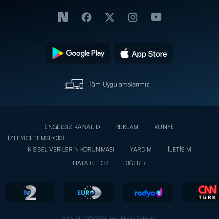
Tüm Uygulamalarımız
ENGELSİZ KANAL D
REKLAM
KÜNYE
İZLEYİCİ TEMSİLCİSİ
KİŞİSEL VERİLERİN KORUNMASI
YARDIM
İLETİŞİM
HATA BİLDİR
DİĞER
KANAL D © 2026. Her Hakkı Saklıdır.