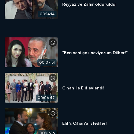
Reyyaz ve Zahir öldürüldü!
00:14:14
"Ben seni çok seviyorum Dilber!"
00:07:51
Cihan ile Elif evlendi!
00:06:47
Elif'i, Cihan'a istediler!
00:06:16