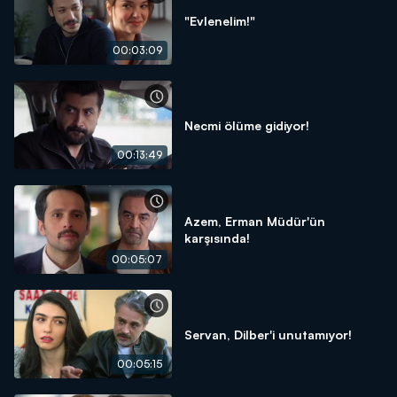
"Evlenelim!"
00:03:09
Necmi ölüme gidiyor!
00:13:49
Azem, Erman Müdür'ün
karşısında!
00:05:07
Servan, Dilber'i unutamıyor!
00:05:15