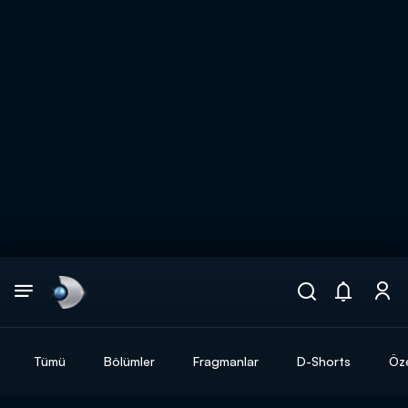
Arama
muhteşem ikili
ARAMA SONUÇLARI
Tümü
Bölümler
Fragmanlar
D-Shorts
Öze
DİĞER SONUÇLAR