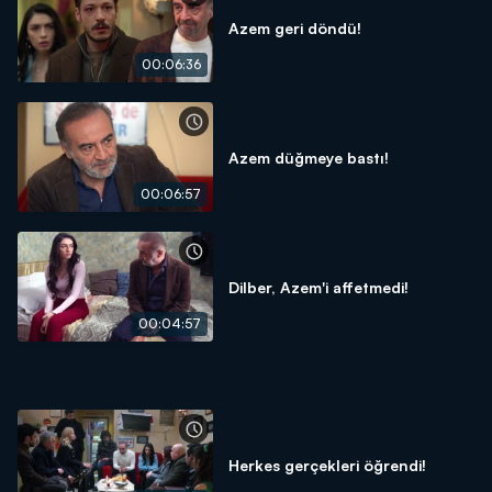
Azem geri döndü!
00:06:36
Azem düğmeye bastı!
00:06:57
Dilber, Azem'i affetmedi!
00:04:57
Herkes gerçekleri öğrendi!