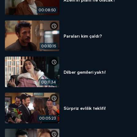
00:08:50
Paraları kim çaldı?
00:10:15
Dilber gemileri yaktı!
00:11:34
Sürpriz evlilik teklifi!
00:05:23