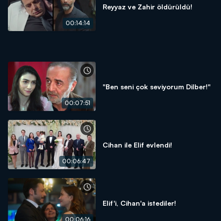
Reyyaz ve Zahir öldürüldü!
00:14:14
"Ben seni çok seviyorum Dilber!"
00:07:51
Cihan ile Elif evlendi!
00:06:47
Elif'i, Cihan'a istediler!
00:06:16