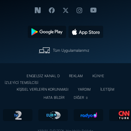
Tüm Uygulamalarımız
ENGELSİZ KANAL D
REKLAM
KÜNYE
İZLEYİCİ TEMSİLCİSİ
KİŞİSEL VERİLERİN KORUNMASI
YARDIM
İLETİŞİM
HATA BİLDİR
DİĞER
KANAL D © 2026. Her Hakkı Saklıdır.