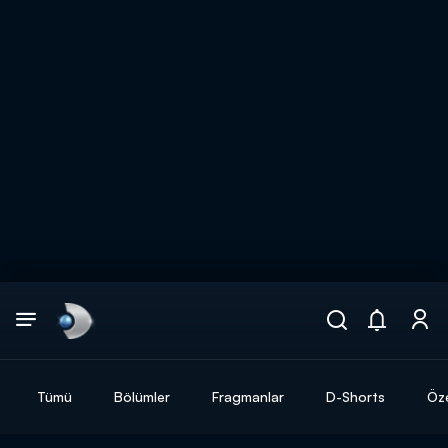
Arama
muhteşem ikili
ARAMA SONUÇLARI
Tümü
Bölümler
Fragmanlar
D-Shorts
Öze
DİĞER SONUÇLAR