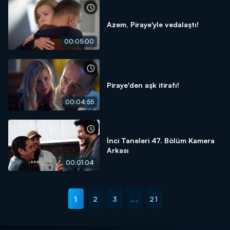
Azem, Piraye'yle vedalaştı!
00:05:00
Piraye'den aşk itirafı!
00:04:55
İnci Taneleri 47. Bölüm Kamera
Arkası
00:01:04
1
2
3
...
21