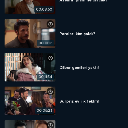
00:08:50
Paraları kim çaldı?
00:10:15
Dilber gemileri yaktı!
00:11:34
Sürpriz evlilik teklifi!
00:05:23