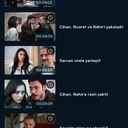
00:06:02
Cihan, Nusret ve Nehir'i yakaladı!
00:06:06
Servan otele yerleşti!
00:06:24
Cihan, Nehir'e resti çekti!
00:05:09
Azem'in planı ne olacak?