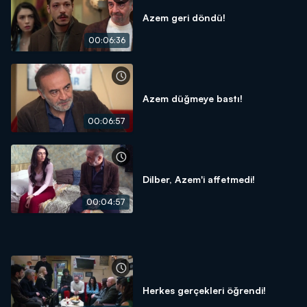
Azem geri döndü!
00:06:36
Azem düğmeye bastı!
00:06:57
Dilber, Azem'i affetmedi!
00:04:57
Herkes gerçekleri öğrendi!