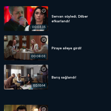
Servan söyledi, Dilber
efkarlandı!
00:03:35
Piraye aileye girdi!
00:08:03
Barış sağlandı!
00:10:14