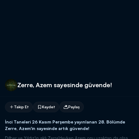
Zerre, Azem sayesinde güvende!
Takip Et
Kaydet
Paylaş
İnci Taneleri 26 Kasım Perşembe yayınlanan 28. Bölümde
Zerre, Azem'in sayesinde artık güvende!
Dilber ve Yıldız’ın aklı Zerre’deyken Azem onu uzaktan da olsa