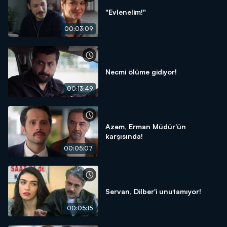
"Evlenelim!"
00:03:09
Necmi ölüme gidiyor!
00:13:49
Azem, Erman Müdür'ün
karşısında!
00:05:07
Servan, Dilber'i unutamıyor!
00:05:15