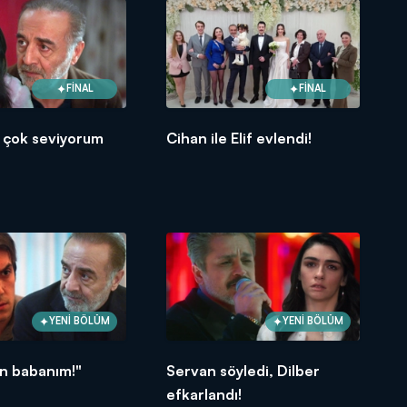
FİNAL
FİNAL
 çok seviyorum
Cihan ile Elif evlendi!
YENİ BÖLÜM
YENİ BÖLÜM
in babanım!"
Servan söyledi, Dilber
efkarlandı!