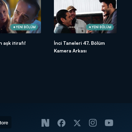
YENİ BÖLÜM
YENİ BÖLÜM
 aşk itirafı!
İnci Taneleri 47. Bölüm
Kamera Arkası