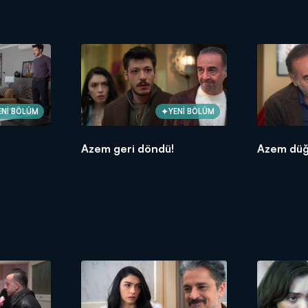
ENİ BÖLÜM
YENİ BÖLÜM
Azem geri döndü!
Azem düğ