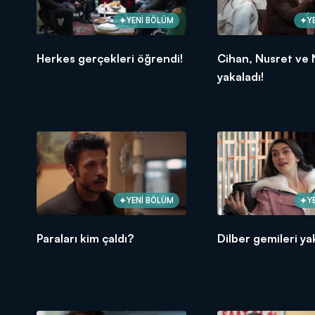
YENİ BÖLÜM
Y
Herkes gerçekleri öğrendi!
Cihan, Nusret ve N
yakaladı!
YENİ BÖLÜM
Y
Paraları kim çaldı?
Dilber gemileri yak