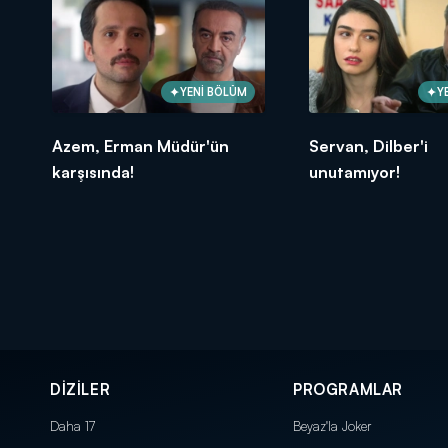
YENİ BÖLÜM
Y
Azem, Erman Müdür'ün
Servan, Dilber'i
karşısında!
unutamıyor!
DİZİLER
PROGRAMLAR
Daha 17
Beyaz'la Joker