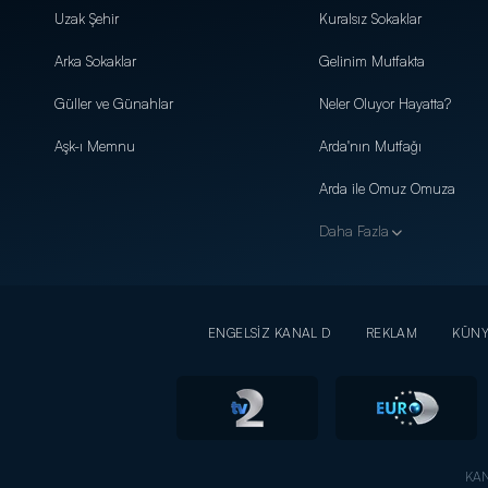
Uzak Şehir
Kuralsız Sokaklar
Arka Sokaklar
Gelinim Mutfakta
Güller ve Günahlar
Neler Oluyor Hayatta?
Aşk-ı Memnu
Arda'nın Mutfağı
Arda ile Omuz Omuza
Daha Fazla
ENGELSİZ KANAL D
REKLAM
KÜN
KAN