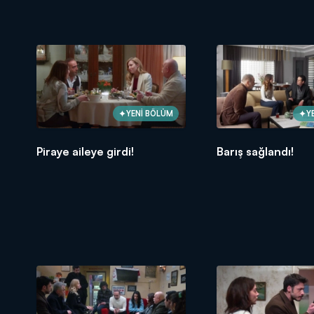
YENİ BÖLÜM
Y
Piraye aileye girdi!
Barış sağlandı!