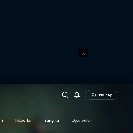
X
Giriş Yap
ri
Haberler
Yarışma
Oyuncular