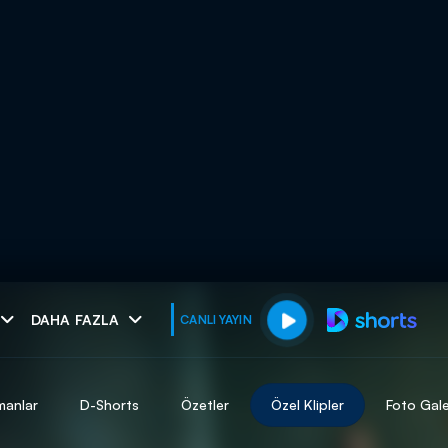
muhteşem ikili
DAHA FAZLA
CANLI YAYIN
I
manlar
D-Shorts
Özetler
Özel Klipler
Foto Gale