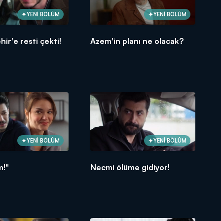
YENİ BÖLÜM
YENİ BÖLÜM
ir'e resti çekti!
Azem'in planı ne olacak?
YENİ BÖLÜM
YENİ BÖLÜM
m!"
Necmi ölüme gidiyor!