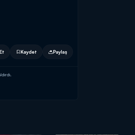
Et
Kaydet
Paylaş
dırdı.