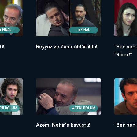
FİNAL
FİNAL
i!
Reyyaz ve Zahir öldürüldü!
"Ben seni
Dilber!"
ENİ BÖLÜM
YENİ BÖLÜM
Azem, Nehir'e kavuştu!
"Ben sen