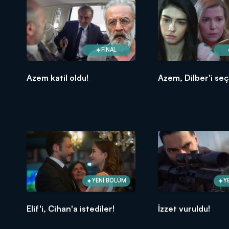
FİNAL
Azem katil oldu!
Azem, Dilber'i seçt
YENİ BÖLÜM
Y
Elif'i, Cihan'a istediler!
İzzet vuruldu!