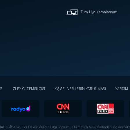
Tüm Uygulamalarımız
YE
İZLEYİCİ TEMSİLCİSİ
KİŞİSEL VERİLERİN KORUNMASI
YARDIM
AL D © 2026. Her Hakkı Saklıdır.
Bilgi Toplumu Hizmetleri MKK tarafından sağlanmakta