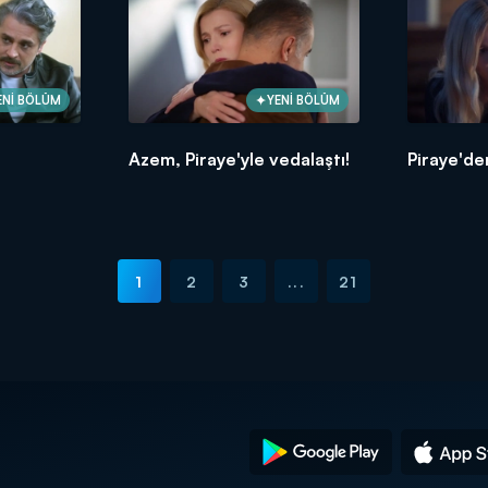
ENİ BÖLÜM
YENİ BÖLÜM
Azem, Piraye'yle vedalaştı!
Piraye'den
1
2
3
...
21