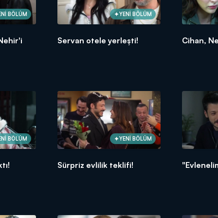
ENİ BÖLÜM
YENİ BÖLÜM
ehir'i
Servan otele yerleşti!
Cihan, Neh
ENİ BÖLÜM
YENİ BÖLÜM
tı!
Sürpriz evlilik teklifi!
"Evleneli