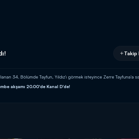
dı!
Takip 
lanan 34. Bölümde Tayfun, Yıldız'ı görmek isteyince Zerre Tayfuna'a sal
şembe akşamı 20.00'de Kanal D'de!