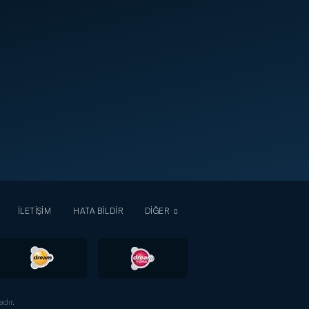
İLETİŞİM
HATA BİLDİR
DİĞER
dır.