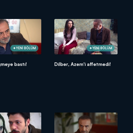
YENİ BÖLÜM
YENİ BÖLÜM
meye bastı!
Dilber, Azem'i affetmedi!