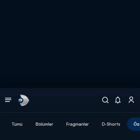
Arama
muhteşem ikili
ARAMA SONUÇLARI
Tümü
Bölümler
Fragmanlar
D-Shorts
Öz
DİĞER SONUÇLAR