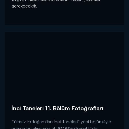
gerekecektir.
İnci Taneleri 11. Bölüm Fotoğrafları
“Yılmaz Erdoğan’dan İnci Taneleri” yeni bölümüyle
perşembe akşamı saat 20.00’de Kanal D’de!...