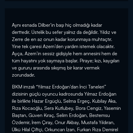
Aynı esnada Dilber’in başı hiç olmadığı kadar
derttedir. Üstelik bu sefer yalnız da değildir. Yıldız ve
Zerre de en az onun kadar korunmaya muhtaçtır.
Yine tek çaresi Azem’den yardım istemek olacaktır.
Ayça, Azem’in sessiz gidişiyle hem annesini hem de
tüm hayatını yok saymaya başlar. Piraye; kızı, kaygıları
ve gururu arasında sıkışmış bir karar vermek
zorundadır.
BKM imzalı “Yılmaz Erdoğan’dan İnci Taneleri”
dizisinin güçlü oyuncu kadrosunda Yılmaz Erdoğan
ile birlikte Hazar Ergüçlü, Selma Ergeç, Kubilay Aka,
Rıza Kocaoğlu, Sera Kutlubey, Bora Cengiz, Yasemin
Baştan, Güven Kıraç, Selim Erdoğan, Bestemsu
Özdemir, İrem Çıray, Onur Akbay, Mustafa Yıldıran,
Ülkü Hilal Çiftçi, Orkuncan İzan, Furkan Rıza Demirel