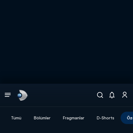
Arama
muhteşem ikili
ARAMA SONUÇLARI
Tümü
Bölümler
Fragmanlar
D-Shorts
Öz
DİĞER SONUÇLAR