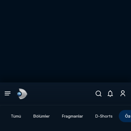
Arama
muhteşem ikili
ARAMA SONUÇLARI
Tümü
Bölümler
Fragmanlar
D-Shorts
Öz
DİĞER SONUÇLAR