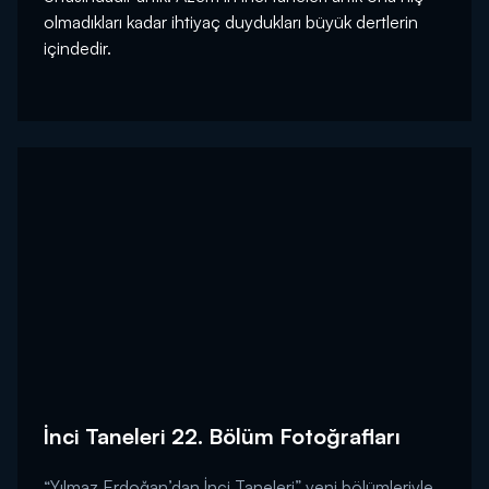
olmadıkları kadar ihtiyaç duydukları büyük dertlerin
içindedir.
İnci Taneleri 22. Bölüm Fotoğrafları
“Yılmaz Erdoğan’dan İnci Taneleri” yeni bölümleriyle