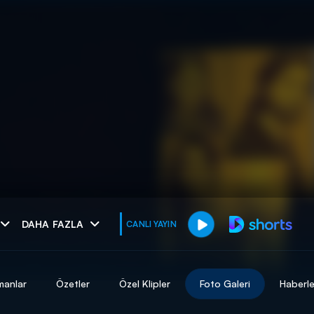
muhteşem ikili
DAHA FAZLA
CANLI YAYIN
I
manlar
Özetler
Özel Klipler
Foto Galeri
Haberle