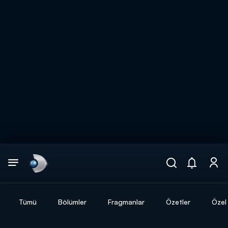
Arama
muhteşem ikili
ARAMA SONUÇLARI
Tümü
Bölümler
Fragmanlar
Özetler
Özel 
DİĞER SONUÇLAR