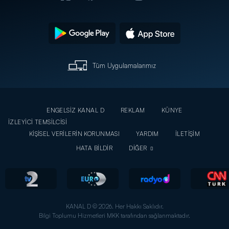
Tüm Uygulamalarımız
ENGELSİZ KANAL D
REKLAM
KÜNYE
İZLEYİCİ TEMSİLCİSİ
KİŞİSEL VERİLERİN KORUNMASI
YARDIM
İLETİŞİM
HATA BİLDİR
DİĞER
KANAL D © 2026. Her Hakkı Saklıdır.
Bilgi Toplumu Hizmetleri MKK tarafından sağlanmaktadır.