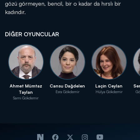
gözü görmeyen, bencil, bir o kadar da hırslı bir
kadındır.
DİĞER OYUNCULAR
Ahmet Mümtaz
Cansu Dağdelen
Laçin Ceylan
Se
Taylan
Esra Gökdemir
Hülya Gökdemir
Gö
Sami Gökdemir